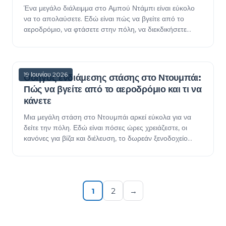
Ένα μεγάλο διάλειμμα στο Αμπού Ντάμπι είναι εύκολο
να το απολαύσετε. Εδώ είναι πώς να βγείτε από το
αεροδρόμιο, να φτάσετε στην πόλη, να διεκδικήσετε
δωρεάν διανυκτέρευση stopover της Etihad και τι να…
19 Ιουνίου 2026
Οδηγός ενδιάμεσης στάσης στο Ντουμπάι:
Πώς να βγείτε από το αεροδρόμιο και τι να
κάνετε
Μια μεγάλη στάση στο Ντουμπάι αρκεί εύκολα για να
δείτε την πόλη. Εδώ είναι πόσες ώρες χρειάζεστε, οι
κανόνες για βίζα και διέλευση, το δωρεάν ξενοδοχείο
Dubai Connect της Emirates, πώς να πάτε από το…
1
2
→