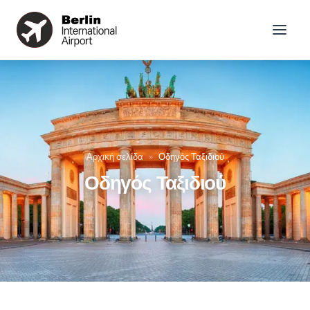
Αρχική σελίδα
»
Οδηγός Ταξιδιού
Οδηγός Ταξιδιού