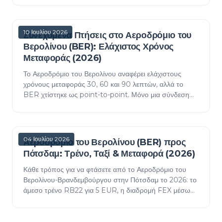
10 Ιουλίου 2026
Συνεχόμενα Πτήσεις στο Αεροδρόμιο του
Βερολίνου (BER): Ελάχιστος Χρόνος
Μεταφοράς (2026)
Το Αεροδρόμιο του Βερολίνου αναφέρει ελάχιστους
χρόνους μεταφοράς 30, 60 και 90 λεπτών, αλλά το
BER χτίστηκε ως point-to-point. Μόνο μια σύνδεση
Schengen με χειραποσκευές εντός του Τερματικού 1
παραμέ…
04 Ιουλίου 2026
Αεροδρόμιο του Βερολίνου (BER) προς
Πότσδαμ: Τρένο, Ταξί & Μεταφορά (2026)
Κάθε τρόπος για να φτάσετε από το Αεροδρόμιο του
Βερολίνου-Βρανδεμβούργου στην Πότσδαμ το 2026: το
άμεσο τρένο RB22 για 5 EUR, η διαδρομή FEX μέσω
του Βερολίνου, ταξί και μεταφορές με σταθερή τιμή, με…