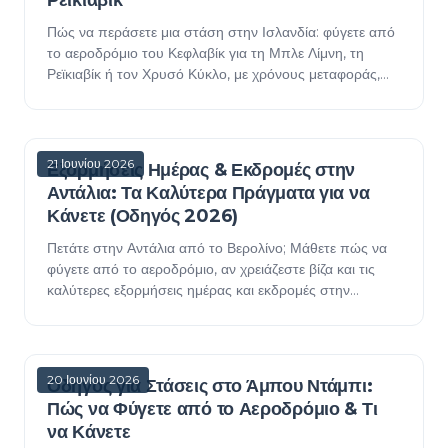
Ρεϊκιαβίκ
Πώς να περάσετε μια στάση στην Ισλανδία: φύγετε από
το αεροδρόμιο του Κεφλαβίκ για τη Μπλε Λίμνη, τη
Ρεϊκιαβίκ ή τον Χρυσό Κύκλο, με χρόνους μεταφοράς,
την ιδέα της δωρεάν διακοπής, βίζες και πρακτικέ…
21 Ιουνίου 2026
Εξορμήσεις Ημέρας & Εκδρομές στην
Αντάλια: Τα Καλύτερα Πράγματα για να
Κάνετε (Οδηγός 2026)
Πετάτε στην Αντάλια από το Βερολίνο; Μάθετε πώς να
φύγετε από το αεροδρόμιο, αν χρειάζεστε βίζα και τις
καλύτερες εξορμήσεις ημέρας και εκδρομές στην
Τουρκουάζ Ακτή — από καγιάκ σε φαράγγι μέχρι ημέρα…
20 Ιουνίου 2026
Οδηγός για Στάσεις στο Άμπου Ντάμπι:
Πώς να Φύγετε από το Αεροδρόμιο & Τι
να Κάνετε