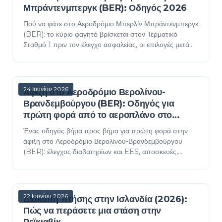
Μπράντενμπεργκ (BER): Οδηγός 2026
Πού να φάτε στο Αεροδρόμιο Μπερλίν Μπράντενμπεργκ
(BER): το κύριο φαγητό βρίσκεται στον Τερματικό
Σταθμό 1 πριν τον έλεγχο ασφαλείας, οι επιλογές μετά
τον έλεγχο είναι πιο περιορισμένες και οι νυχτερι…
24 Ιουνίου 2026
Άφιξη στο Αεροδρόμιο Βερολίνου-
Βρανδεμβούργου (BER): Οδηγός για
πρώτη φορά από το αεροπλάνο στο
κέντρο της πόλης
Ένας οδηγός βήμα προς βήμα για πρώτη φορά στην
άφιξη στο Αεροδρόμιο Βερολίνου-Βρανδεμβούργου
(BER): έλεγχος διαβατηρίων και EES, αποσκευές,
αγορά του σωστού εισιτηρίου ABC και ο ταχύτερος
τρόπος για ν…
22 Ιουνίου 2026
Διακοπή πτήσης στην Ισλανδία (2026):
Πώς να περάσετε μια στάση στην