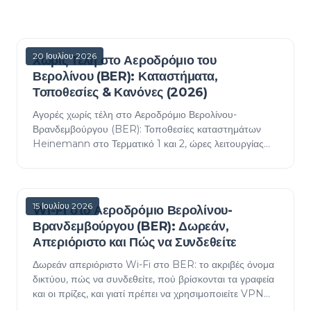
20 Ιουλίου 2026
Χωρίς Τέλη στο Αεροδρόμιο του
Βερολίνου (BER): Καταστήματα,
Τοποθεσίες & Κανόνες (2026)
Αγορές χωρίς τέλη στο Αεροδρόμιο Βερολίνου-
Βρανδεμβούργου (BER): Τοποθεσίες καταστημάτων
Heinemann στο Τερματικό 1 και 2, ώρες λειτουργίας
και ο βασικός κανόνας - πραγματικά χωρίς τέλη μόνο σε
πτήσεις…
15 Ιουλίου 2026
Wi-Fi στο Αεροδρόμιο Βερολίνου-
Βρανδεμβούργου (BER): Δωρεάν,
Απεριόριστο και Πώς να Συνδεθείτε
Δωρεάν απεριόριστο Wi-Fi στο BER: το ακριβές όνομα
δικτύου, πώς να συνδεθείτε, πού βρίσκονται τα γραφεία
και οι πρίζες, και γιατί πρέπει να χρησιμοποιείτε VPN
για τραπεζικές συναλλαγές.