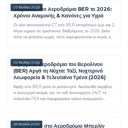
03 Ιουλίου 2026
Ασφάλεια στο Αεροδρόμιο BER το 2026:
Χρόνοι Αναμονής & Κανόνες για Υγρά
Οι νέοι ακτινοσκόποι CT στο BER επιτρέπουν έως και 2
λίτρα υγρών σε οριστικούς διαδρόμους το 2026. Δείτε
πότε να φτάσετε νωρίς, πότε κορυφώνονται οι ουρές και
πώς να συσκευάσετε με ασφάλεια.
02 Ιουλίου 2026
Άφιξη στο Αεροδρόμιο του Βερολίνου
(BER) Αργά τη Νύχτα: Ταξί, Νυχτερινά
Λεωφορεία & Τελευταίνα Τρένα (2026)
Άφιξη στο BER μετά τα μεσάνυχτα; Ακολουθεί ακριβώς
τι λειτουργεί ακόμα: ναι, τα ταξί λειτουργούν 24/7, τα
τελευταία FEX και περιφερειακά τρένα αναχωρούν
περίπου μεσάνυχτα, το S-Bahn λειτουργεί όλη τη…
28 Ιουνίου 2026
Πού να φάτε στο Αεροδρόμιο Μπερλίν