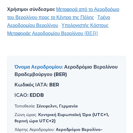
Χρήσιμοι σύνδεσμοι:
Μεταφορά από το Αεροδρόμιο
του Βερολίνου προς το Κέντρο της Πόλης
·
Τρένο
Αεροδρομίου Βερολίνου
·
Υπολογιστής Κόστους
Μεταφοράς Αεροδρομίου Βερολίνου (BER)
Όνομα Αεροδρομίου
:
Αεροδρόμιο Βερολίνου
Βραδεμβούργου (BER)
Κωδικός IATA
:
BER
ICAO
:
EDDB
Τοποθεσία
:
Σένεφελντ, Γερμανία
Ζώνη ώρας
:
Κεντρική Ευρωπαϊκή Ώρα (UTC+1,
θερινή ώρα UTC+2)
Χάρτης Αεροδρομίου
:
Αεροδρόμιο Βερολίνο-