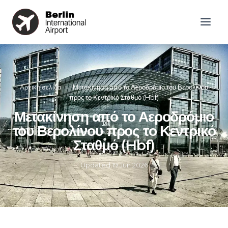
Αρχική σελίδα
»
Μετακίνηση από το Αεροδρόμιο του Βερολίνου
προς το Κεντρικό Σταθμό (Hbf)
Μετακίνηση από το Αεροδρόμιο
του Βερολίνου προς το Κεντρικό
Σταθμό (Hbf)
Updated
19 Jun 2026