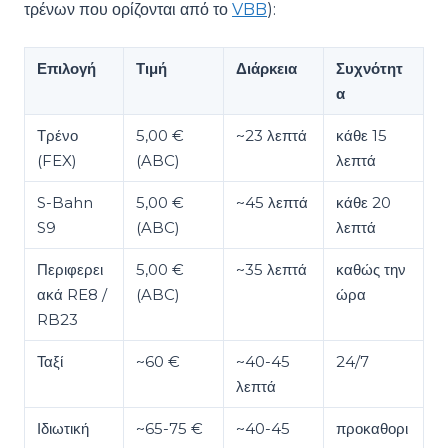
τρένων που ορίζονται από το
VBB
):
Επιλογή
Τιμή
Διάρκεια
Συχνότητ
α
Τρένο
5,00 €
~23 λεπτά
κάθε 15
(FEX)
(ABC)
λεπτά
S-Bahn
5,00 €
~45 λεπτά
κάθε 20
S9
(ABC)
λεπτά
Περιφερει
5,00 €
~35 λεπτά
καθώς την
ακά RE8 /
(ABC)
ώρα
RB23
Ταξί
~60 €
~40-45
24/7
λεπτά
Ιδιωτική
~65-75 €
~40-45
προκαθορι