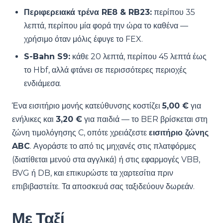
Περιφερειακά τρένα RE8 & RB23:
περίπου 35
λεπτά, περίπου μία φορά την ώρα το καθένα —
χρήσιμο όταν μόλις έφυγε το FEX.
S-Bahn S9:
κάθε 20 λεπτά, περίπου 45 λεπτά έως
το Hbf, αλλά φτάνει σε περισσότερες περιοχές
ενδιάμεσα.
Ένα εισιτήριο μονής κατεύθυνσης κοστίζει
5,00 €
για
ενήλικες και
3,20 €
για παιδιά — το BER βρίσκεται στη
ζώνη τιμολόγησης C, οπότε χρειάζεστε
εισιτήριο ζώνης
ABC
. Αγοράστε το από τις μηχανές στις πλατφόρμες
(διατίθεται μενού στα αγγλικά) ή στις εφαρμογές VBB,
BVG ή DB, και επικυρώστε τα χαρτεσίτια πριν
επιβιβαστείτε. Τα αποσκευά σας ταξιδεύουν δωρεάν.
Με Ταξί