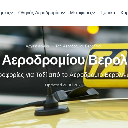
ήσεις
Οδηγός Αεροδρομίου
Μεταφορές
Σχετικά
Χάρ
Αρχική σελίδα
»
Ταξί Αεροδρομίου Βερολίνου
ί Αεροδρομίου Βερολ
ροφορίες για Ταξί από το Αεροδρόμιο Βερολί
Updated
20 Jul 2026