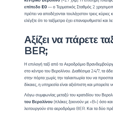
κεντρικό Βερολίνο
(≈27 χλμ). Η επίσημη πλατφ
επίπεδο E0
— ο Τερματικός Σταθμός 2 χρησιμοποι
πρέπει να αποδέχονται τουλάχιστον τρεις κύριες
ελέγξτε ότι το ταξίμετρο έχει επαναρυθμιστεί και λε
Αξίζει να πάρετε τ
BER;
Η επιλογή ταξί από το Αεροδρόμιο Βρανδεμβούργου
στο κέντρο του Βερολίνου. Διαθέσιμα 24/7, τα ά
στην πόρτα χωρίς την ταλαιπωρία του να προσπαθε
δίκαιες, η υπηρεσία είναι αξιόπιστη και μπορείτε 
Λόγω συμφωνίας μεταξύ του κρατιδίου του Βερο
του Βερολίνου
(πλάκες ξεκινούν με «B») όσο και
λειτουργούν στο αεροδρόμιο BER. Και τα δύο πρέ