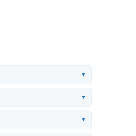
▾
▾
▾