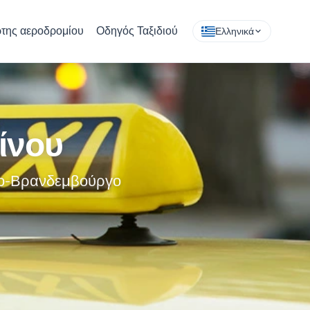
της αεροδρομίου
Οδηγός Ταξιδιού
Ελληνικά
ίνου
νο-Βρανδεμβούργο