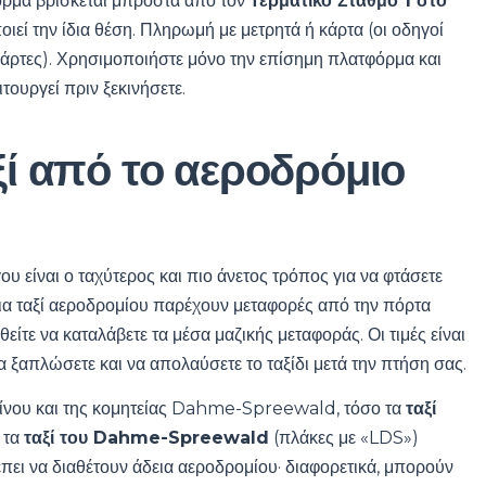
όρμα βρίσκεται μπροστά από τον
Τερματικό Σταθμό 1 στο
εί την ίδια θέση. Πληρωμή με μετρητά ή κάρτα (οι οδηγοί
 κάρτες). Χρησιμοποιήστε μόνο την επίσημη πλατφόρμα και
ιτουργεί πριν ξεκινήσετε.
αξί από το αεροδρόμιο
 είναι ο ταχύτερος και πιο άνετος τρόπος για να φτάσετε
δεια ταξί αεροδρομίου παρέχουν μεταφορές από την πόρτα
ίτε να καταλάβετε τα μέσα μαζικής μεταφοράς. Οι τιμές είναι
να ξαπλώσετε και να απολαύσετε το ταξίδι μετά την πτήση σας.
λίνου και της κομητείας Dahme-Spreewald, τόσο τα
ταξί
 τα
ταξί του Dahme-Spreewald
(πλάκες με «LDS»)
πει να διαθέτουν άδεια αεροδρομίου· διαφορετικά, μπορούν