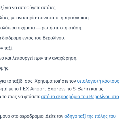
ί για να αποφύγετε απάτες.
άτες με αναπηρία· συνιστάται η προέγκριση.
εγαλύτερα οχήματα — ρωτήστε στη στάση.
α διαδρομή εντός του Βερολίνου.
ν ταξί.
ένο και λειτουργεί πριν την αναχώρηση.
ομής.
 για το ταξίδι σας; Χρησιμοποιήστε τον
υπολογιστή κόστους
τρητή με το FEX Airport Express, το S-Bahn και τις
ια το πώς να φτάσετε
από το αεροδρόμιο του Βερολίνου στο
 μόνο στο αεροδρόμιο; Δείτε τον
οδηγό ταξί της πόλης του