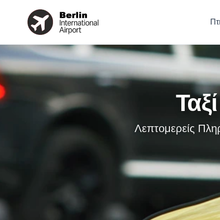
Πτ
Ταξ
Λεπτομερείς Πλη