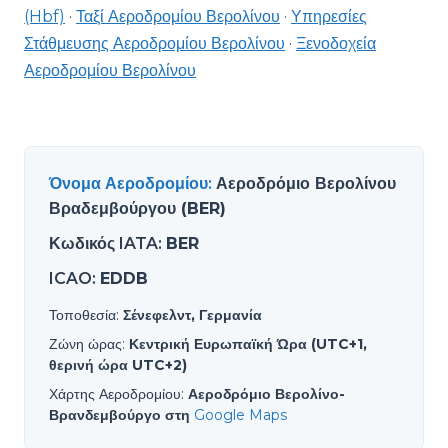
(Hbf)
·
Ταξί Αεροδρομίου Βερολίνου
·
Υπηρεσίες
Στάθμευσης Αεροδρομίου Βερολίνου
·
Ξενοδοχεία
Αεροδρομίου Βερολίνου
Όνομα Αεροδρομίου
:
Αεροδρόμιο Βερολίνου
Βραδεμβούργου (BER)
Κωδικός IATA
:
BER
ICAO
:
EDDB
Τοποθεσία
:
Σένεφελντ, Γερμανία
Ζώνη ώρας
:
Κεντρική Ευρωπαϊκή Ώρα (UTC+1,
θερινή ώρα UTC+2)
Χάρτης Αεροδρομίου
:
Αεροδρόμιο Βερολίνο-
Βρανδεμβούργο στη
Google Maps