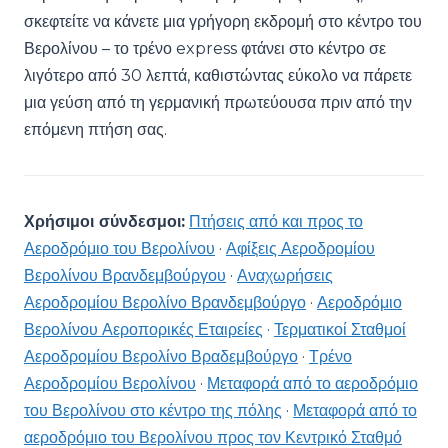
σκεφτείτε να κάνετε μια γρήγορη εκδρομή στο κέντρο του
Βερολίνου – το τρένο express φτάνει στο κέντρο σε
λιγότερο από 30 λεπτά, καθιστώντας εύκολο να πάρετε
μια γεύση από τη γερμανική πρωτεύουσα πριν από την
επόμενη πτήση σας.
Χρήσιμοι σύνδεσμοι:
Πτήσεις από και προς το
Αεροδρόμιο του Βερολίνου
·
Αφίξεις Αεροδρομίου
Βερολίνου Βρανδεμβούργου
·
Αναχωρήσεις
Αεροδρομίου Βερολίνο Βρανδεμβούργο
·
Αεροδρόμιο
Βερολίνου Αεροπορικές Εταιρείες
·
Τερματικοί Σταθμοί
Αεροδρομίου Βερολίνο Βραδεμβούργο
·
Τρένο
Αεροδρομίου Βερολίνου
·
Μεταφορά από το αεροδρόμιο
του Βερολίνου στο κέντρο της πόλης
·
Μεταφορά από το
αεροδρόμιο του Βερολίνου προς τον Κεντρικό Σταθμό