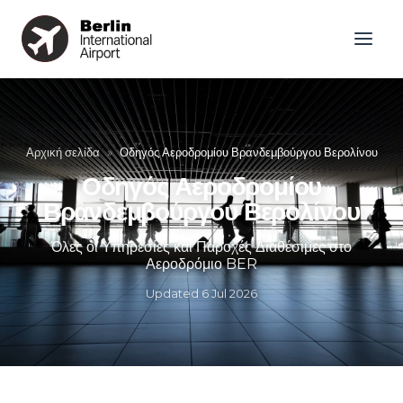
Αρχική σελίδα
»
Οδηγός Αεροδρομίου Βρανδεμβούργου Βερολίνου
Οδηγός Αεροδρομίου
Βρανδεμβούργου Βερολίνου
Όλες οι Υπηρεσίες και Παροχές Διαθέσιμες στο
Αεροδρόμιο BER
Updated
6 Jul 2026