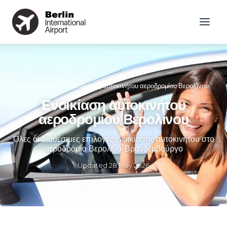
Αρχική σελίδα
»
Ενοικίαση αυτοκινήτου αεροδρομίου Βερολίνου
Ενοικίαση αυτοκινήτου
αεροδρομίου Βερολίνου
Όλες οι διαθέσιμες επιλογές ενοικίασης αυτοκινήτου στο
αεροδρόμιο Βερολίνο-Βρανδεμβούργο
Updated
28 May 2026