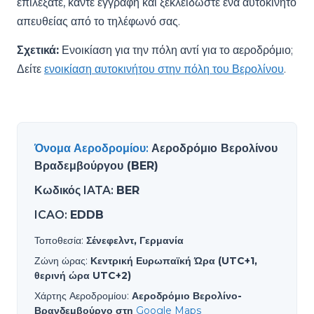
επιλέξατε, κάντε εγγραφή και ξεκλειδώστε ένα αυτοκίνητο
απευθείας από το τηλέφωνό σας.
Σχετικά:
Ενοικίαση για την πόλη αντί για το αεροδρόμιο;
Δείτε
ενοικίαση αυτοκινήτου στην πόλη του Βερολίνου
.
Όνομα Αεροδρομίου
:
Αεροδρόμιο Βερολίνου
Βραδεμβούργου (BER)
Κωδικός IATA
:
BER
ICAO
:
EDDB
Τοποθεσία
:
Σένεφελντ, Γερμανία
Ζώνη ώρας
:
Κεντρική Ευρωπαϊκή Ώρα (UTC+1,
θερινή ώρα UTC+2)
Χάρτης Αεροδρομίου
:
Αεροδρόμιο Βερολίνο-
Βρανδεμβούργο στη
Google Maps