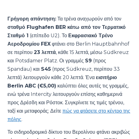
Γρήγορη απάντηση:
Τα τρένα αναχωρούν από τον
σταθμό Flughafen BER κάτω από τον Τερματικό
Σταθμό 1
(επίπεδο U2). Το
Εκφρασιακό Τρένο
Αεροδρομίου FEX
φτάνει στο Berlin Hauptbahnhof
σε περίπου
23 λεπτά
, κάθε 15 λεπτά, μέσω Südkreuz
και Potsdamer Platz. Οι γραμμές
S9
(προς
Spandau) και
S45
(προς Südkreuz, περίπου 33
λεπτά) λειτουργούν κάθε 20 λεπτά. Ένα
εισιτήριο
Berlin ABC (€5,00)
καλύπτει όλες αυτές τις γραμμές,
ενώ τρένα Intercity λειτουργούν επίσης καθημερινά
προς Δρέσδη και Ρόστοκ. Συγκρίνετε τις τιμές τρένου,
ταξί και μεταφοράς; Δείτε
πώς να φτάσετε στο κέντρο της
πόλης
.
Το σιδηροδρομικό δίκτυο του Βερολίνου φτάνει ακριβώς