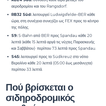
αεροδρομίου και του Rangsdorf.
RB32 Süd:
λειτουργεί Ludwigsfelde–BER κάθε
ώρα, στη συνέχεια συνεχίζει ως FEX προς το κέντρο
της πόλης.
S9:
S-Bahn από BER προς Spandau κάθε 20
λεπτά (κάθε 15 λεπτά αργά τις νύχτες Παρασκευής
και Σαββάτου)· περίπου 73 λεπτά προς Spandau.
S45:
λειτουργεί προς το Südkreuz στο νότιο
Βερολίνο κάθε 20 λεπτά (05:00 έως μεσάνυχτα)·
περίπου 33 λεπτά.
Πού βρίσκεται ο
σιδηροδρομικός