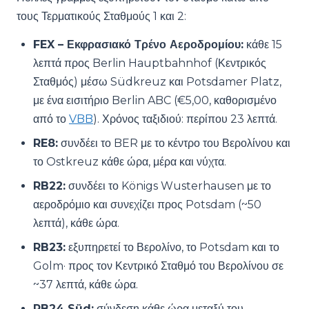
τους Τερματικούς Σταθμούς 1 και 2:
FEX – Εκφρασιακό Τρένο Αεροδρομίου:
κάθε 15
λεπτά προς Berlin Hauptbahnhof (Κεντρικός
Σταθμός) μέσω Südkreuz και Potsdamer Platz,
με ένα εισιτήριο Berlin ABC (€5,00, καθορισμένο
από το
VBB
). Χρόνος ταξιδιού: περίπου 23 λεπτά.
RE8:
συνδέει το BER με το κέντρο του Βερολίνου και
το Ostkreuz κάθε ώρα, μέρα και νύχτα.
RB22:
συνδέει το Königs Wusterhausen με το
αεροδρόμιο και συνεχίζει προς Potsdam (~50
λεπτά), κάθε ώρα.
RB23:
εξυπηρετεί το Βερολίνο, το Potsdam και το
Golm· προς τον Κεντρικό Σταθμό του Βερολίνου σε
~37 λεπτά, κάθε ώρα.
RB24 Süd:
σύνδεση κάθε ώρα μεταξύ του