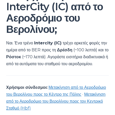
InterCity (IC) από το
Αεροδρόμιο του
Βερολίνου;
Ναι. Ένα τρένο
Intercity (IC)
τρέχει αρκετές φορές την
ημέρα από το BER προς τη
Δρέσδη
(~100 λεπτά) και το
Ρόστοκ
(~170 λεπτά). Αγοράστε εισιτήρια διαδικτυακά ή
από τα αυτόματα του σταθμού του αεροδρομίου.
Χρήσιμοι σύνδεσμοι:
Μετακίνηση από το Αεροδρόμιο
του Βερολίνου προς το Κέντρο της Πόλης
·
Μετακίνηση
από το Αεροδρόμιο του Βερολίνου προς τον Κεντρικό
Σταθμό (Hbf)