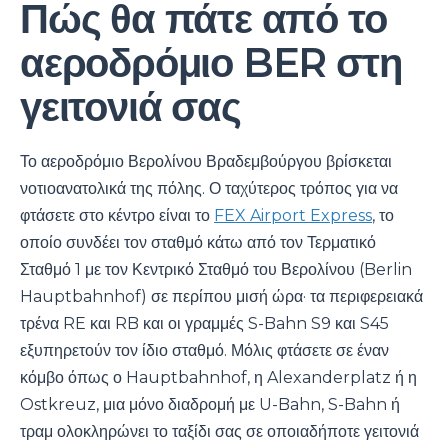
Πώς θα πάτε από το
αεροδρόμιο BER στη
γειτονιά σας
Το αεροδρόμιο Βερολίνου Βραδεμβούργου βρίσκεται
νοτιοανατολικά της πόλης. Ο ταχύτερος τρόπος για να
φτάσετε στο κέντρο είναι το
FEX Airport Express
, το
οποίο συνδέει τον σταθμό κάτω από τον Τερματικό
Σταθμό 1 με τον Κεντρικό Σταθμό του Βερολίνου (Berlin
Hauptbahnhof) σε περίπου μισή ώρα· τα περιφερειακά
τρένα RE και RB και οι γραμμές S-Bahn S9 και S45
εξυπηρετούν τον ίδιο σταθμό. Μόλις φτάσετε σε έναν
κόμβο όπως ο Hauptbahnhof, η Alexanderplatz ή η
Ostkreuz, μια μόνο διαδρομή με U-Bahn, S-Bahn ή
τραμ ολοκληρώνει το ταξίδι σας σε οποιαδήποτε γειτονιά