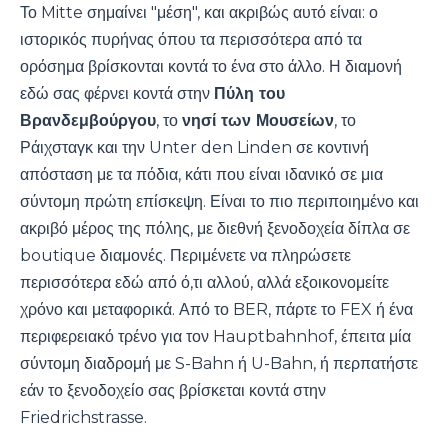
Το Mitte σημαίνει "μέση", και ακριβώς αυτό είναι: ο
ιστορικός πυρήνας όπου τα περισσότερα από τα
ορόσημα βρίσκονται κοντά το ένα στο άλλο. Η διαμονή
εδώ σας φέρνει κοντά στην
Πύλη του
Βρανδεμβούργου
, το
νησί των Μουσείων
, το
Ράιχσταγκ και την Unter den Linden σε κοντινή
απόσταση με τα πόδια, κάτι που είναι ιδανικό σε μια
σύντομη πρώτη επίσκεψη. Είναι το πιο περιποιημένο και
ακριβό μέρος της πόλης, με διεθνή ξενοδοχεία δίπλα σε
boutique διαμονές. Περιμένετε να πληρώσετε
περισσότερα εδώ από ό,τι αλλού, αλλά εξοικονομείτε
χρόνο και μεταφορικά. Από το BER, πάρτε το FEX ή ένα
περιφερειακό τρένο για τον Hauptbahnhof, έπειτα μία
σύντομη διαδρομή με S-Bahn ή U-Bahn, ή περπατήστε
εάν το ξενοδοχείο σας βρίσκεται κοντά στην
Friedrichstrasse.