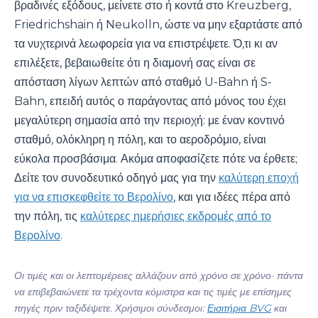
βραδινές εξόδους, μείνετε στο ή κοντά στο Kreuzberg,
Friedrichshain ή Neukolln, ώστε να μην εξαρτάστε από
τα νυχτερινά λεωφορεία για να επιστρέψετε. Ό,τι κι αν
επιλέξετε, βεβαιωθείτε ότι η διαμονή σας είναι σε
απόσταση λίγων λεπτών από σταθμό U-Bahn ή S-
Bahn, επειδή αυτός ο παράγοντας από μόνος του έχει
μεγαλύτερη σημασία από την περιοχή: με έναν κοντινό
σταθμό, ολόκληρη η πόλη, και το αεροδρόμιο, είναι
εύκολα προσβάσιμα. Ακόμα αποφασίζετε πότε να έρθετε;
Δείτε τον συνοδευτικό οδηγό μας για την
καλύτερη εποχή
για να επισκεφθείτε το Βερολίνο
, και για ιδέες πέρα από
την πόλη, τις
καλύτερες ημερήσιες εκδρομές από το
Βερολίνο
.
Οι τιμές και οι λεπτομέρειες αλλάζουν από χρόνο σε χρόνο· πάντα
να επιβεβαιώνετε τα τρέχοντα κόμιστρα και τις τιμές με επίσημες
πηγές πριν ταξιδέψετε. Χρήσιμοι σύνδεσμοι:
Εισιτήρια BVG
και