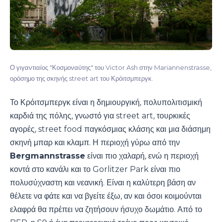
Ο γιγαντιαίος "Κοσμοναύτης" του Victor Ash στην Mariannenstrasse,
ορόσημο της σκηνής street art του Κρόιτσμπεργκ.
Το Κρόιτσμπεργκ είναι η δημιουργική, πολυπολιτισμική
καρδιά της πόλης, γνωστό για street art, τουρκικές
αγορές, street food παγκόσμιας κλάσης και μια διάσημη
σκηνή μπαρ και κλαμπ. Η περιοχή γύρω από την
Bergmannstrasse
είναι πιο χαλαρή, ενώ η περιοχή
κοντά στο κανάλι και το Gorlitzer Park είναι πιο
πολυσύχναστη και νεανική. Είναι η καλύτερη βάση αν
θέλετε να φάτε και να βγείτε έξω, αν και όσοι κοιμούνται
ελαφρά θα πρέπει να ζητήσουν ήσυχο δωμάτιο. Από το