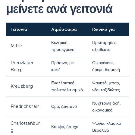
μείνετε ανά γειτονιά
Γειτονιά
Ατμόσφαιρα
Ιδανικό για
Κεντρικό,
Πρωτάρηδες,
Mitte
προσεγμένο
αξιοθέατα
Prenzlauer
Πράσινο, με
Οικογένειες,
Berg
καφέ
ήρεμη διαμονή
Εναλλακτικό,
Φαγητό, μπαρ,
Kreuzberg
πολυπολιτισμικό
νέοι ταξιδιώτες
Νυχτερινή ζωή,
Friedrichshain
Ωμό, ζωντανό
οικονομικό
Charlottenbur
Ψώνια, κλασικό
Κομψό, ήσυχο
g
Βερολίνο