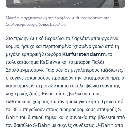
Μοντέρνα αρχιτεκτονική στη λεωφόρο Kurfurstendamm στο
Σαρλότενμπουργκ, δυτικό Βερολίνο.
Στο πρώην Δυτικό Βερολίνο, το Σαρλότενμπουργκ είναι
κομψό, ήσυχο και περιποιημένο, χτισμένο γύρω από τη
μεγάλη εμπορική λεωφόρο
Kurfurstendamm
, το
πολυκατάστημα KaDeWe και το μπαρόκ Παλάτι
Σαρλότενμπουργκ. Ταιριάζει σε μεγαλύτερους ταξιδιώτες,
οικογένειες και όσους προτιμούν την καταπράσινη ηρεμία
κατοικημένων περιοχών και τα εύκολα ψώνια έναντι της
νυχτερινής ζωής. Είναι επίσης βολικό για τους
εκθεσιακούς χώρους και τον ζωολογικό κήπο. Τρένα από
το BER πηγαίνουν στους σιδηροδρομικούς σταθμούς S-
Bahn του δυτικού τομέα, και η συνοικία περιβάλλεται από
τον δακτύλιο S-Bahn με συχνές συνδέσεις U-Bahn από