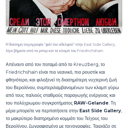
Η διάσημη τοιχογραφία "φιλί του αδελφού" στην East Side Gallery,
λίγα βήματα από τα μπαρ και τα κλαμπ του Friedrichshain.
Απέναντι από τον ποταμό από το Kreuzberg, το
Friedrichshain είναι πιο νεανικό, πιο ρουστίκ και
φθηνότερο, και φιλοξενεί τη διασημότερη νυχτερινή ζωή
του Βερολίνου, συμπεριλαμβανομένων των κλαμπ γύρω
από τους παλιούς σταθμούς παραγωγής ενέργειας και
του πολύχρωμου συγκροτήματος
RAW-Gelande
. Τη
μέρα μπορείτε να περπατήσετε στην
East Side Gallery
,
το μακρύτερο διατηρημένο κομμάτι του Τείχους του
Βερολίνου, ζωγραφισμένο με τοιχογραφίες. Ταιριάζει σε