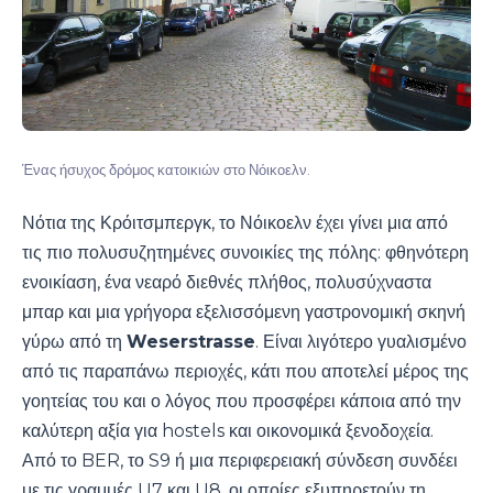
Ένας ήσυχος δρόμος κατοικιών στο Νόικοελν.
Νότια της Κρόιτσμπεργκ, το Νόικοελν έχει γίνει μια από
τις πιο πολυσυζητημένες συνοικίες της πόλης: φθηνότερη
ενοικίαση, ένα νεαρό διεθνές πλήθος, πολυσύχναστα
μπαρ και μια γρήγορα εξελισσόμενη γαστρονομική σκηνή
γύρω από τη
Weserstrasse
. Είναι λιγότερο γυαλισμένο
από τις παραπάνω περιοχές, κάτι που αποτελεί μέρος της
γοητείας του και ο λόγος που προσφέρει κάποια από την
καλύτερη αξία για hostels και οικονομικά ξενοδοχεία.
Από το BER, το S9 ή μια περιφερειακή σύνδεση συνδέει
με τις γραμμές U7 και U8, οι οποίες εξυπηρετούν τη