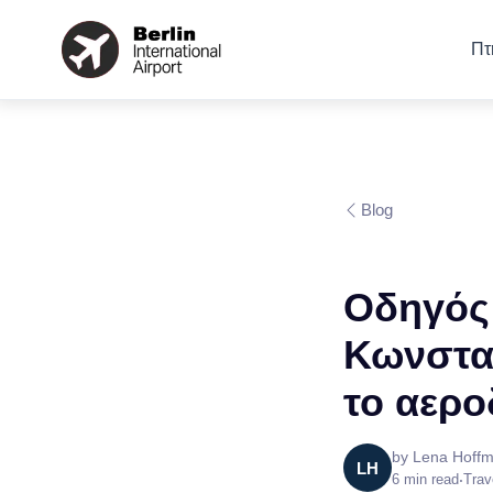
Πτ
Blog
Οδηγός 
Κωνστα
το αερο
by
Lena Hoff
LH
6
min read
•
Trav