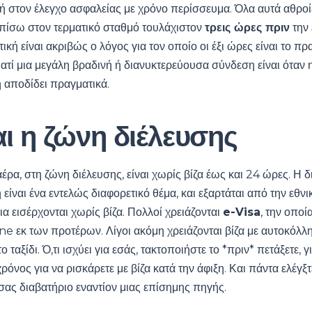
φή στον έλεγχο ασφαλείας με χρόνο περίσσευμα. Όλα αυτά αθροί
 πίσω στον τερματικό σταθμό τουλάχιστον
τρεις ώρες πριν
την
ική είναι ακριβώς ο λόγος για τον οποίο οι έξι ώρες είναι το πρ
 γιατί μια μεγάλη βραδινή ή διανυκτερεύουσα σύνδεση είναι όταν 
αποδίδει πραγματικά.
αι η ζώνη διέλευσης
ρα, στη ζώνη διέλευσης, είναι χωρίς βίζα έως και 24 ώρες. Η 
ίναι ένα εντελώς διαφορετικό θέμα, και εξαρτάται από την εθνι
α εισέρχονται χωρίς βίζα. Πολλοί χρειάζονται
e-Visa
, την οποί
ne εκ των προτέρων. Λίγοι ακόμη χρειάζονται βίζα με αυτοκόλλ
ο ταξίδι. Ό,τι ισχύει για εσάς, τακτοποιήστε το *πριν* πετάξετε, 
ρόνος για να ρισκάρετε με βίζα κατά την άφιξη. Και πάντα ελέγξτ
 σας διαβατήριο εναντίον μιας επίσημης πηγής.