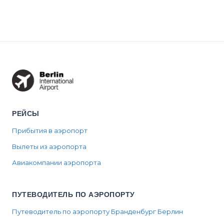
shop
sockets are, and
was built point
locations in
why you s...
to point. Only a
Terminal 1
Schengen ca...
and 2,
opening
hours, and...
РЕЙСЫ
Прибытия в аэропорт
Вылеты из аэропорта
Авиакомпании аэропорта
ПУТЕВОДИТЕЛЬ ПО АЭРОПОРТУ
Путеводитель по аэропорту Бранденбург Берлин