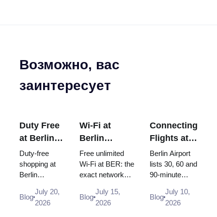
Возможно, вас
заинтересует
Duty Free
Wi-Fi at
Connecting
at Berlin
Berlin
Flights at
Airport
Brandenburg
Berlin
Duty-free
Free unlimited
Berlin Airport
(BER):
Airport
Airport
shopping at
Wi-Fi at BER: the
lists 30, 60 and
Berlin
exact network
90-minute
Shops,
(BER): Free,
(BER):
Brandenburg
name, how to log
minimum
Locations
Unlimited
Minimum
July 20,
July 15,
July 10,
Airport (BER):
in, where the
connection
Blog
Blog
Blog
& Rules
and How to
Connection
2026
2026
2026
Heinemann
desks and power
times, but BER
(2026)
Connect
Time (2026)