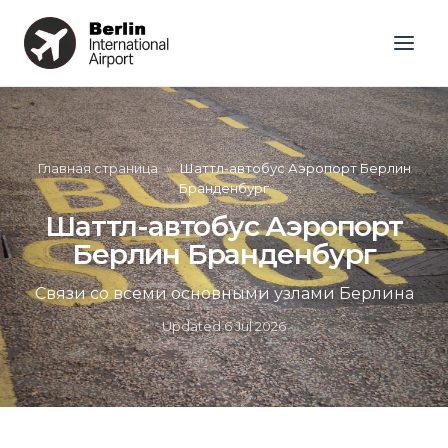
Главная страница
»
Шаттл-автобус Аэропорт Берлин
Бранденбург
Шаттл-автобус Аэропорт
Берлин Бранденбург
Связи со всеми основными узлами Берлина
Updated
6 Jul 2026