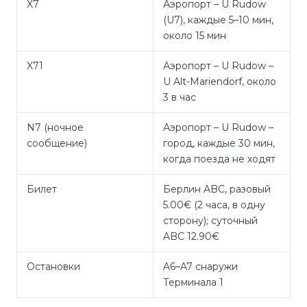
X7
Аэропорт – U Rudow
(U7), каждые 5–10 мин,
около 15 мин
X71
Аэропорт – U Rudow –
U Alt-Mariendorf, около
3 в час
N7 (ночное
Аэропорт – U Rudow –
сообщение)
город, каждые 30 мин,
когда поезда не ходят
Билет
Берлин ABC, разовый
5.00€ (2 часа, в одну
сторону); суточный
ABC 12.90€
Остановки
A6–A7 снаружи
Терминала 1