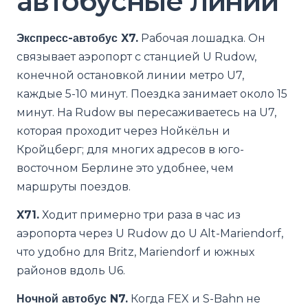
автобусные линии
Экспресс-автобус X7.
Рабочая лошадка. Он
связывает аэропорт с станцией U Rudow,
конечной остановкой линии метро U7,
каждые 5-10 минут. Поездка занимает около 15
минут. На Rudow вы пересаживаетесь на U7,
которая проходит через Нойкёльн и
Кройцберг; для многих адресов в юго-
восточном Берлине это удобнее, чем
маршруты поездов.
X71.
Ходит примерно три раза в час из
аэропорта через U Rudow до U Alt-Mariendorf,
что удобно для Britz, Mariendorf и южных
районов вдоль U6.
Ночной автобус N7.
Когда FEX и S-Bahn не