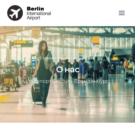
Главная страница
»
О нас
О нас
Аэропорт Берлин-Бранденбург
Updated
13 Jul 2026