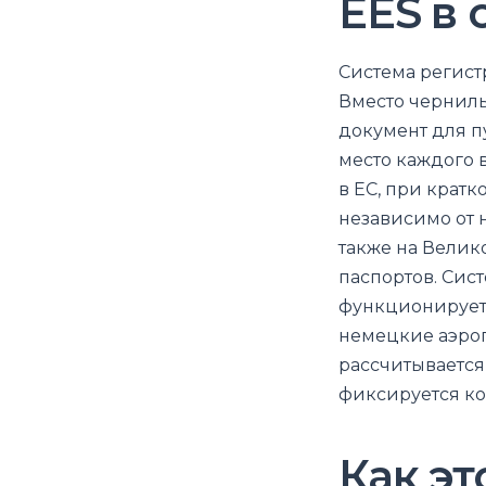
EES в 
Система регист
Вместо черниль
документ для пу
место каждого 
в ЕС, при крат
независимо от 
также на Велик
паспортов. Сис
функционирует 
немецкие аэропо
рассчитывается
фиксируется к
Как эт