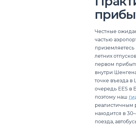
Практ
прибы
Честные ожидан
частью аэропор
приземляетесь 
летних отпусков
первом прибыти
внутри Шенгена
точке въезда в
очередь EES в B
поэтому наш
ги
реалистичным р
находится в 30–
поезда, автобус