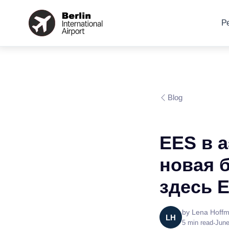
Р
Blog
EES в а
новая б
здесь E
by
Lena Hoff
LH
5
min read
•
June