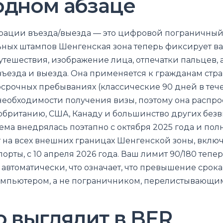
одном абзаце
рации въезда/выезда — это цифровой пограничный 
ных штампов Шенгенская зона теперь фиксирует ва
тешествия, изображение лица, отпечатки пальцев, а
въезда и выезда. Она применяется к гражданам стра
косрочных пребываниях (классические 90 дней в тече
необходимости получения визы, поэтому она распро
обританию, США, Канаду и большинство других без
тема внедрялась поэтапно с октября 2025 года и пол
на всех внешних границах Шенгенской зоны, включ
рты, с 10 апреля 2026 года. Ваш лимит 90/180 тепе
 автоматически, что означает, что превышение срок
омпьютером, а не пограничником, перелистывающи
о выглядит в BER