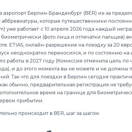
 в аэропорт Берлин-Бранденбург (BER) из-за предело
е аббревиатуры, которые путешественники постоянно
tem) уже работает: с 10 апреля 2026 года каждый нег
 биометрически (фото лица и отпечатки пальцев) в
рте. ETIAS, онлайн-разрешение на поездку за 20 евр
апуск неоднократно переносился, и по состоянию на
ло работы в 2027 году (Комиссия отменила цель по 
ода), и до этого момента вы не можете и не должны 
ний. Так что для поездки в Берлин сегодня практи
 как обычно, предварительная регистрация не требуе
ополнительное время на границе для биометричес
первом прибытии.
тельно происходит в BER, шаг за шагом.