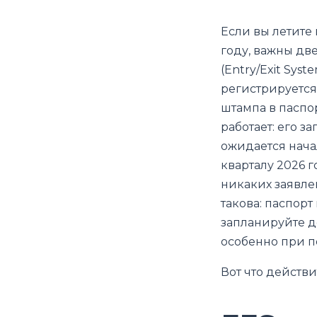
Если вы летите
году, важны дв
(Entry/Exit Sys
регистрируется
штампа в паспо
работает: его з
ожидается нача
кварталу 2026 г
никаких заявле
такова: паспорт
запланируйте д
особенно при 
Вот что действи