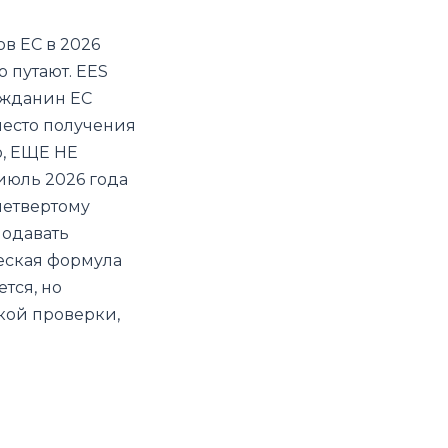
в ЕС в 2026
 путают. EES
ражданин ЕС
место получения
о, ЕЩЕ НЕ
 июль 2026 года
четвертому
подавать
ческая формула
тся, но
кой проверки,