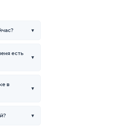
йчас?
▾
меня есть
▾
ке в
▾
ей?
▾