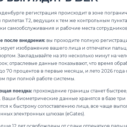
денбурге регистрация происходит в зоне погранич
и прилетах T2, ведущих к тем же контрольным пункта
ки самообслуживания и рабочие места сотрудников
е после внедрения:
вы проходите полную регистрац
ирует изображение вашего лица и отпечатки пальц
портом. Закладывайте на это несколько минут на чел
ок; отраслевые данные показывают, что время обра
до 70 процентов в первые месяцы, и лето 2026 года
м при полной работе системы.
ющая поездка:
прохождение границы станет быстрее,
. Ваши биометрические данные хранятся в базе три 
тся к быстрому сопоставлению лица, все чаще вып
нных электронных шлюзах (eGates).
дше 12 лет освобождены от сдачи отпечатков пальце