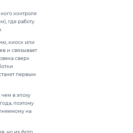
ного контроля
м), где работу
.
ию, киоск или
ев и связывает
овека сверх
ботки
 станет первым
 чем в эпоху
года, поэтому
олняемому на
в, но их фото