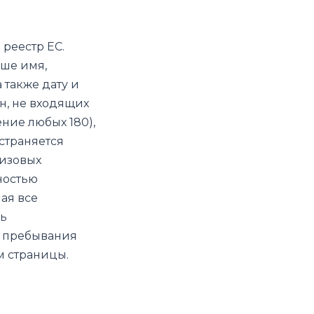
реестр ЕС.
ше имя,
 также дату и
н, не входящих
ние любых 180),
страняется
визовых
ностью
ая все
рь
а пребывания
м страницы.