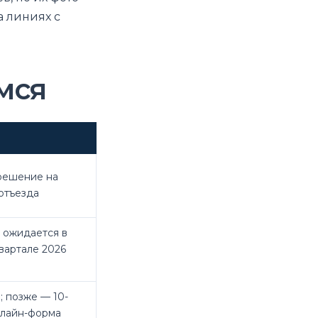
а линиях с
мся
решение на
отъезда
 ожидается в
вартале 2026
; позже — 10-
нлайн-форма