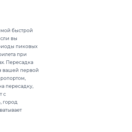
амой быстрой
Если вы
ериоды пиковых
прилета при
х. Пересадка
в вашей первой
эропортом,
на пересадку,
т с
, город
ватывает