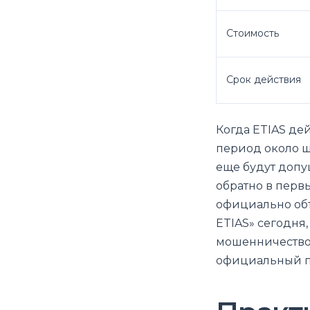
Стоимость
Срок действия
Когда ETIAS де
период около ш
еще будут допу
обратно в первы
официально объ
ETIAS» сегодня,
мошенничество
официальный по