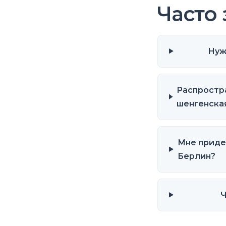
Часто
Нуж
Распростра
шенгенска
Мне приде
Берлин?
Ч