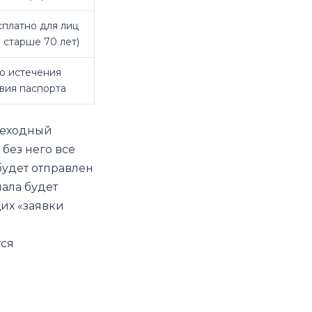
сплатно для лиц
 старше 70 лет)
до истечения
вия паспорта
реходный
без него все
будет отправлен
чала будет
их «заявки
тся