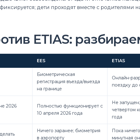
 фиксируется; дети проходят вместе с родителями н
отив ETIAS: разбирае
EES
ETIAS
Биометрическая
Онлайн-раз
регистрация въезда/выезда
поездку до 
на границе
Не запущен;
не 2026
Полностью функционирует с
четвертом к
10 апреля 2026 года
года
Ничего заранее; биометрия
Пока ничего
делать
в аэропорту
минутная о