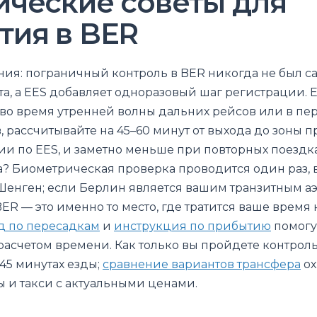
ические советы для
тия в BER
ия: пограничный контроль в BER никогда не был с
та, а EES добавляет одноразовый шаг регистрации. 
во время утренней волны дальних рейсов или в п
, рассчитывайте на 45–60 минут от выхода до зоны 
и по EES, и заметно меньше при повторных поездка
? Биометрическая проверка проводится один раз, 
 Шенген; если Берлин является вашим транзитным а
ER — это именно то место, где тратится ваше время 
д по пересадкам
и
инструкция по прибытию
помогу
асчетом времени. Как только вы пройдете контроль
45 минутах езды;
сравнение вариантов трансфера
ох
ы и такси с актуальными ценами.