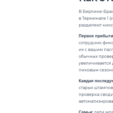
В Берлине-Бран
в Терминале 1 (
разделяют киос
Первое прибыти
сотрудник фикс
их с вашим пас
обычных провер
увеличивается 
пиковым сезоно
Каждая последу
старых штампов
проверка своди
автоматизирова
Семьи:
дети мла