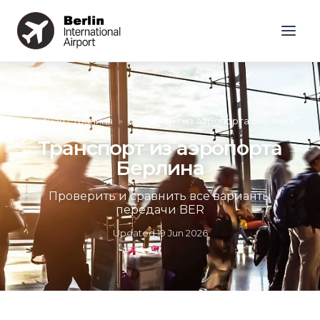
Главная страница
»
Транспорт из аэропорта Берлина
Транспорт из аэропорта
Берлина
Проверить и сравнить все варианты
передачи BER
Updated
19 Jun 2026