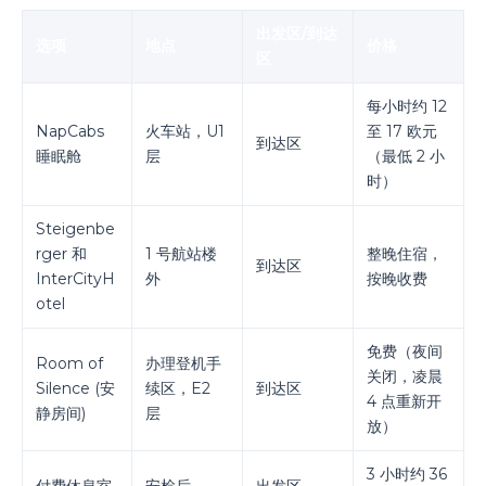
出发区/到达
选项
地点
价格
区
每小时约 12
NapCabs
火车站，U1
至 17 欧元
到达区
睡眠舱
层
（最低 2 小
时）
Steigenbe
rger 和
1 号航站楼
整晚住宿，
到达区
InterCityH
外
按晚收费
otel
免费（夜间
Room of
办理登机手
关闭，凌晨
Silence (安
续区，E2
到达区
4 点重新开
静房间)
层
放）
3 小时约 36