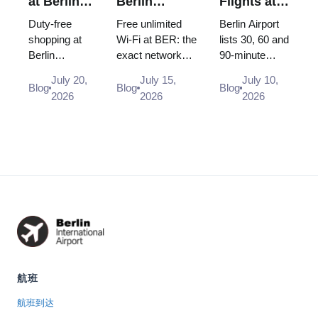
at Berlin
Berlin
Flights at
Airport
Brandenburg
Berlin
Duty-free
Free unlimited
Berlin Airport
(BER):
Airport
Airport
shopping at
Wi-Fi at BER: the
lists 30, 60 and
Berlin
exact network
90-minute
Shops,
(BER): Free,
(BER):
Brandenburg
name, how to log
minimum
Locations
Unlimited
Minimum
July 20,
July 15,
July 10,
Airport (BER):
in, where the
connection
Blog
Blog
Blog
& Rules
and How to
Connection
2026
2026
2026
Heinemann
desks and power
times, but BER
(2026)
Connect
Time (2026)
shop
sockets are, and
was built point
locations in
why you s...
to point. Only a
Terminal 1
Schengen ca...
and 2,
opening
hours, and...
航班
航班到达