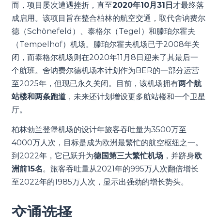
而，项目屡次遭遇挫折，直至
2020年10月31日
才最终落
成启用。该项目旨在整合柏林的航空交通，取代舍讷费尔
德（Schönefeld）、泰格尔（Tegel）和滕珀尔霍夫
（Tempelhof）机场。滕珀尔霍夫机场已于2008年关
闭，而泰格尔机场则在2020年11月8日迎来了其最后一
个航班。舍讷费尔德机场本计划作为BER的一部分运营
至2025年，但现已永久关闭。目前，该机场拥有
两个航
站楼和两条跑道
，未来还计划增设更多航站楼和一个卫星
厅。
柏林勃兰登堡机场的设计年旅客吞吐量为3500万至
4000万人次，目标是成为欧洲最繁忙的航空枢纽之一。
到2022年，它已跃升为
德国第三大繁忙机场
，并跻身
欧
洲前15名
。旅客吞吐量从2021年的995万人次翻倍增长
至2022年的1985万人次，显示出强劲的增长势头。
交通选择