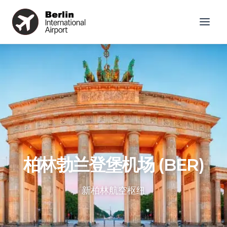
柏林勃兰登堡机场 (BER)
新柏林航空枢纽