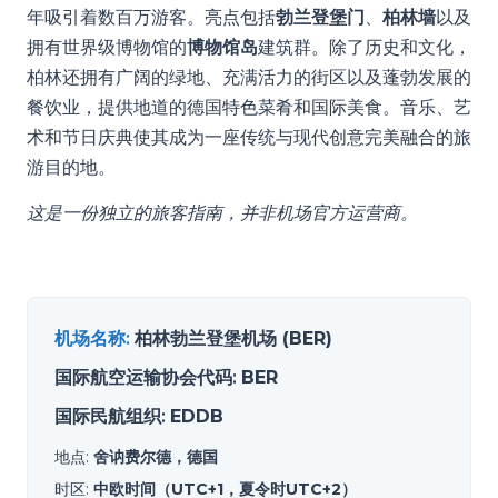
年吸引着数百万游客。亮点包括
勃兰登堡门
、
柏林墙
以及
拥有世界级博物馆的
博物馆岛
建筑群。除了历史和文化，
柏林还拥有广阔的绿地、充满活力的街区以及蓬勃发展的
餐饮业，提供地道的德国特色菜肴和国际美食。音乐、艺
术和节日庆典使其成为一座传统与现代创意完美融合的旅
游目的地。
这是一份独立的旅客指南，并非机场官方运营商。
机场名称
:
柏林勃兰登堡机场 (BER)
国际航空运输协会代码
:
BER
国际民航组织
:
EDDB
地点
:
舍讷费尔德，德国
时区
:
中欧时间（UTC+1，夏令时UTC+2）