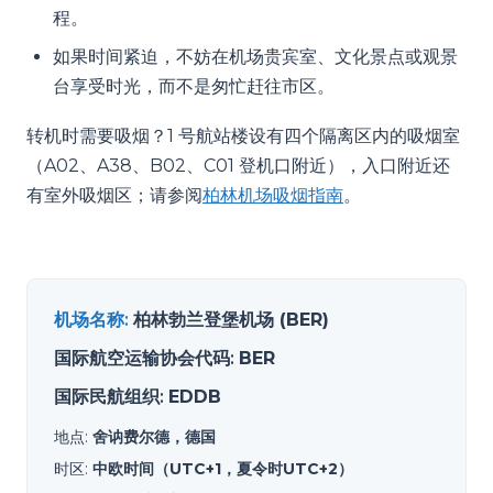
程。
如果时间紧迫，不妨在机场贵宾室、文化景点或观景
台享受时光，而不是匆忙赶往市区。
转机时需要吸烟？1 号航站楼设有四个隔离区内的吸烟室
（A02、A38、B02、C01 登机口附近），入口附近还
有室外吸烟区；请参阅
柏林机场吸烟指南
。
机场名称
:
柏林勃兰登堡机场 (BER)
国际航空运输协会代码
:
BER
国际民航组织
:
EDDB
地点
:
舍讷费尔德，德国
时区
:
中欧时间（UTC+1，夏令时UTC+2）