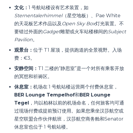
文化：
1 号航站楼设有艺术装置，如
Sternentalerhimmel
（星空地板）、Pae White
的天花板艺术作品以及
Open Sky Box
灯光装置。不
要错过外面的
Gadget
雕塑或火车站楼梯间的
Subject
Pavilion
。
观景台：
位于 T1 屋顶，提供跑道的全景视野。入场
费：€3。
安静空间：
T1 二楼的“静思室”是一个对所有乘客开放
的冥想和祈祷区。
休息室：
机场在 1 号航站楼运营两个付费休息室，
BER Lounge Tempelhof
和
BER Lounge
Tegel
，均以柏林以前的机场命名，任何旅客均可通
过现场付费或提前预订使用。如果您乘坐汉莎航空或
星空联盟合作伙伴航班，汉莎航空商务舱和Senator
休息室也位于 1 号航站楼。