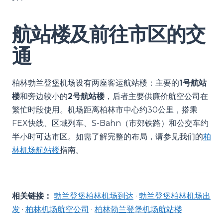
航站楼及前往市区的交
通
柏林勃兰登堡机场设有两座客运航站楼：主要的
1号航站
楼
和旁边较小的
2号航站楼
，后者主要供廉价航空公司在
繁忙时段使用。机场距离柏林市中心约30公里，搭乘
FEX快线、区域列车、S-Bahn（市郊铁路）和公交车约
半小时可达市区。如需了解完整的布局，请参见我们的
柏
林机场航站楼
指南。
相关链接：
勃兰登堡柏林机场到达
·
勃兰登堡柏林机场出
发
·
柏林机场航空公司
·
柏林勃兰登堡机场航站楼