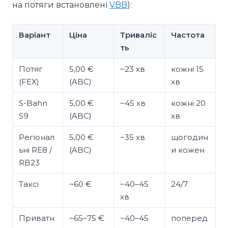
на потяги встановлені
VBB
):
Варіант
Ціна
Триваліс
Частота
ть
Потяг
5,00 €
~23 хв
кожні 15
(FEX)
(ABC)
хв
S-Bahn
5,00 €
~45 хв
кожні 20
S9
(ABC)
хв
Регіонал
5,00 €
~35 хв
щогодин
ьні RE8 /
(ABC)
и кожен
RB23
Таксі
~60 €
~40–45
24/7
хв
Приватн
~65–75 €
~40–45
поперед