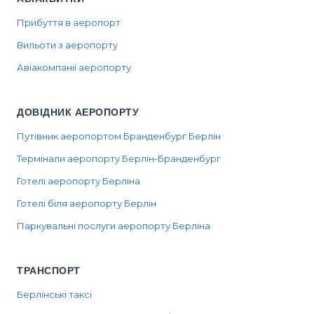
Прибуття в аеропорт
Вильоти з аеропорту
Авіакомпанії аеропорту
ДОВІДНИК АЕРОПОРТУ
Путівник аеропортом Бранденбург Берлін
Термінали аеропорту Берлін-Бранденбург
Готелі аеропорту Берліна
Готелі біля аеропорту Берлін
Паркувальні послуги аеропорту Берліна
ТРАНСПОРТ
Берлінські таксі