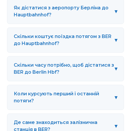
Як дістатися з аеропорту Берліна до
▾
Hauptbahnhof?
Скільки коштує поїздка потягом з BER
▾
до Hauptbahnhof?
Скільки часу потрібно, щоб дістатися з
▾
BER до Berlin Hbf?
Коли курсують перший і останній
▾
потяги?
Де саме знаходиться залізнична
▾
станція в BER?