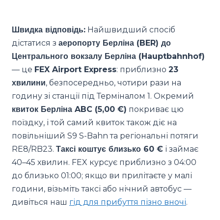
Швидка відповідь:
Найшвидший спосіб
дістатися з
аеропорту Берліна (BER) до
Центрального вокзалу Берліна (Hauptbahnhof)
— це
FEX Airport Express
: приблизно
23
хвилини
, безпосередньо, чотири рази на
годину зі станції під Терміналом 1. Окремий
квиток Берліна ABC (5,00 €)
покриває цю
поїздку, і той самий квиток також діє на
повільніший S9 S-Bahn та регіональні потяги
RE8/RB23.
Таксі коштує близько 60 €
і займає
40–45 хвилин. FEX курсує приблизно з 04:00
до близько 01:00; якщо ви прилітаєте у малі
години, візьміть таксі або нічний автобус —
дивіться наш
гід для прибуття пізно вночі
.