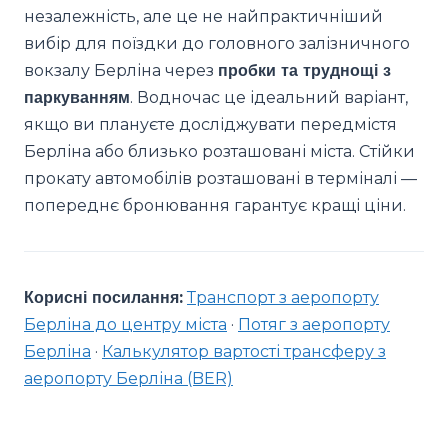
незалежність, але це не найпрактичніший
вибір для поїздки до головного залізничного
вокзалу Берліна через
пробки та труднощі з
паркуванням
. Водночас це ідеальний варіант,
якщо ви плануєте досліджувати передмістя
Берліна або близько розташовані міста. Стійки
прокату автомобілів розташовані в терміналі —
попереднє бронювання гарантує кращі ціни.
Корисні посилання:
Транспорт з аеропорту
Берліна до центру міста
·
Потяг з аеропорту
Берліна
·
Калькулятор вартості трансферу з
аеропорту Берліна (BER)