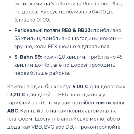
зупинками на Südkreuz та Potsdamer Platz
по дорозі. Курсує приблизно з 04:00 до
близько 01:00.
Регіональні потяги RE8 & RB23:
приблизно
35 хвилин, приблизно щогодини кожен —
зручно, коли FEX щойно відправився.
S-Bahn S9:
кожні 20 хвилин, приблизно 45
хвилин до Hbf, але по дорозі проходить
через більше районів.
Квиток в один бік коштує
5,00 €
для дорослих
і
3,20 €
для дітей — BER знаходиться у
тарифній зоні C, тому вам потрібен
квиток зони
ABC
. Купіть його на квиткових автоматах на
платформі (доступне англійське меню) або в
додатках VBB, BVG або DB, і проконтролюйте