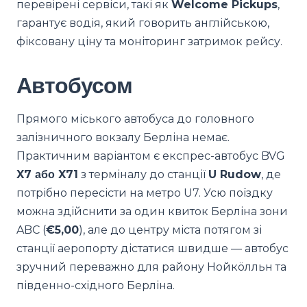
перевірені сервіси, такі як
Welcome Pickups
,
гарантує водія, який говорить англійською,
фіксовану ціну та моніторинг затримок рейсу.
Автобусом
Прямого міського автобуса до головного
залізничного вокзалу Берліна немає.
Практичним варіантом є експрес-автобус BVG
X7 або X71
з терміналу до станції
U Rudow
, де
потрібно пересісти на метро U7. Усю поїздку
можна здійснити за один квиток Берліна зони
ABC (
€5,00
), але до центру міста потягом зі
станції аеропорту дістатися швидше — автобус
зручний переважно для району Нойкöлльн та
південно-східного Берліна.