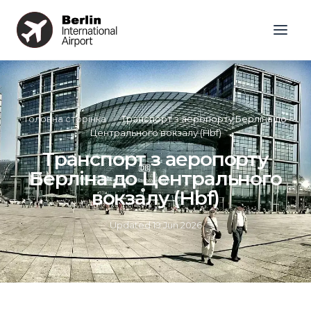
Головна сторінка
»
Транспорт з аеропорту Берліна до
Центрального вокзалу (Hbf)
Транспорт з аеропорту
Берліна до Центрального
вокзалу (Hbf)
Updated
19 Jun 2026