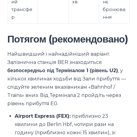
ий
хв
нє
трансфе
бронюва
р
ння
Потягом (рекомендовано)
Найшвидший і найнадійніший варіант.
Залізнична станція BER знаходиться
безпосередньо під Терміналом 1 (рівень U2)
, у
кількох хвилинах ходьби від Зали прибуття —
слідуйте зеленим вказівникам «Bahnhof /
Trains» вниз. Від Термінала 2 пройдіть через
рівень прибуття E0.
Airport Express (FEX):
приблизно 23
хвилини до Berlin Hbf, чотири рази на
годину (приблизно кожні 15 хвилин), зі