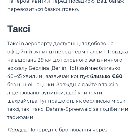
паперові квитки перед посадкою. Ваш багаж
перевозиться безкоштовно.
Таксі
Таксі в аеропорту доступні цілодобово на
офіційній зупинці перед Терміналом 1. Поїздка
на відстань 29 км до головного залізничного
вокзалу Берліна (Berlin Hbf) займає близько
40–45 хвилин і зазвичай коштує
близько €60
,
без нічної націнки. Завжди сідайте в таксі з
ліцензованої зупинки, щоб уникнути
шахрайства. Тут працюють як берлінські міські
таксі, так і таксі Dahme-Spreewald за подібними
тарифами.
Порада:
Попереднє бронювання через