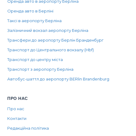
Оренда авто в аеропорту Берліна
Оренда авто в Берліні
Таксі в аеропорту Берліна
Залізничний вокзал аеропорту Берліна
Трансфери до аеропорту Берлін Бранденбург
Транспорт до Центрального вокзалу (Hbf)
Транспорт до центру міста
Транспорт з аеропорту Берліна
Автобус-шаттл до аеропорту BERlin Brandenburg
ПРО НАС
Про нас
Контакти
Редакційна політика