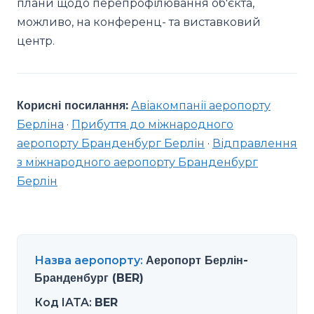
плани щодо перепрофілювання об'єкта,
можливо, на конференц- та виставковий
центр.
Корисні посилання:
Авіакомпанії аеропорту
Берліна
·
Прибуття до міжнародного
аеропорту Бранденбург Берлін
·
Відправлення
з міжнародного аеропорту Бранденбург
Берлін
Назва аеропорту
:
Аеропорт Берлін-
Бранденбург (BER)
Код IATA
:
BER