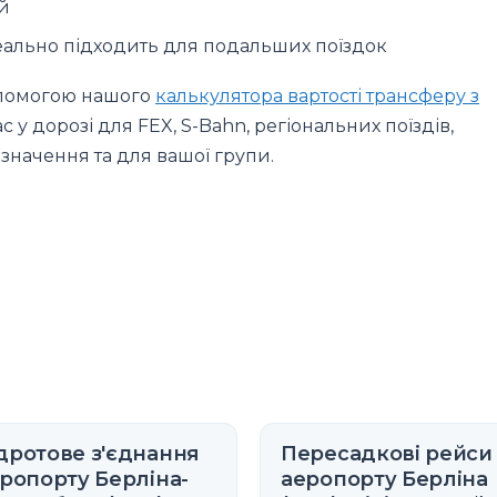
й
еально підходить для подальших поїздок
допомогою нашого
калькулятора вартості трансферу з
с у дорозі для FEX, S-Bahn, регіональних поїздів,
изначення та для вашої групи.
дротове з'єднання
Пересадкові рейси
еропорту Берліна-
аеропорту Берліна