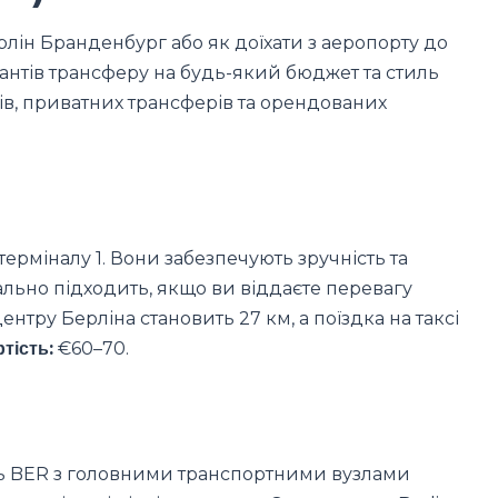
рлін Бранденбург або як доїхати з аеропорту до
антів трансферу на будь-який бюджет та стиль
здів, приватних трансферів та орендованих
терміналу 1. Вони забезпечують зручність та
ально підходить, якщо ви віддаєте перевагу
центру Берліна становить 27 км, а поїздка на таксі
тість:
€60–70.
ь BER з головними транспортними вузлами