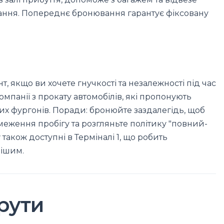
ння. Попереднє бронювання гарантує фіксовану
т, якщо ви хочете гнучкості та незалежності під час
омпанії з прокату автомобілів, які пропонують
их фургонів. Поради: бронюйте заздалегідь, щоб
еження пробігу та розгляньте політику "повний-
у
також доступні в Терміналі 1, що робить
нішим.
рути