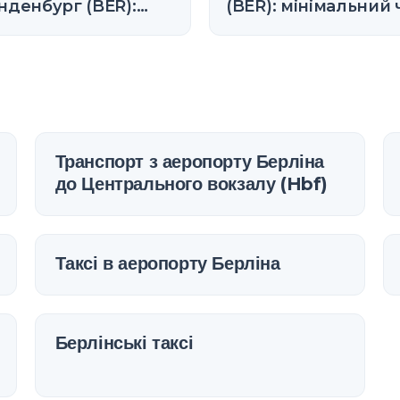
нденбург (BER):
(BER): мінімальний 
коштовне,
пересадки (2026)
бмежене та як
ключитися
Транспорт з аеропорту Берліна
до Центрального вокзалу (Hbf)
Таксі в аеропорту Берліна
Берлінські таксі