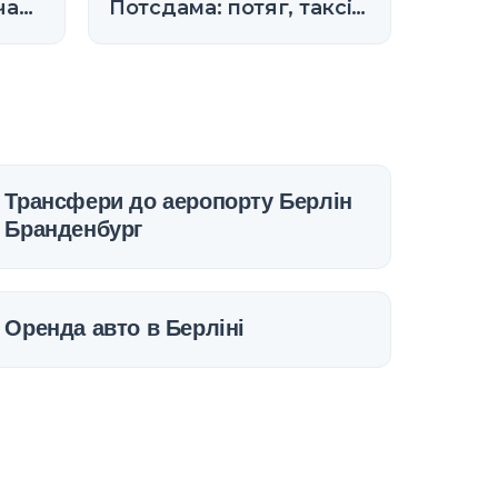
час
Потсдама: потяг, таксі
та трансфер (2026)
Трансфери до аеропорту Берлін
Бранденбург
Оренда авто в Берліні