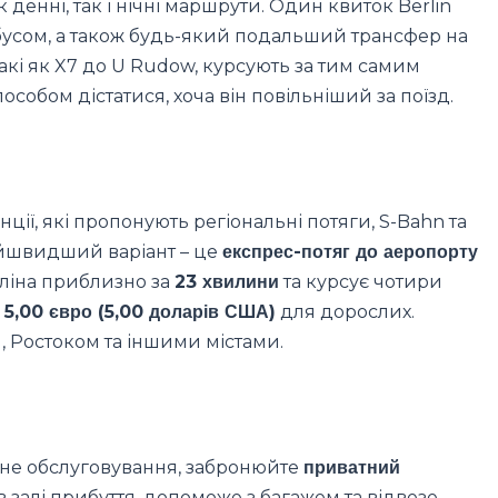
 денні, так і нічні маршрути. Один квиток Berlin
бусом, а також будь-який подальший трансфер на
такі як X7 до U Rudow, курсують за тим самим
собом дістатися, хоча він повільніший за поїзд.
ції, які пропонують регіональні потяги, S-Bahn та
Найшвидший варіант – це
експрес-потяг до аеропорту
рліна приблизно за
23 хвилини
та курсує чотири
є
5,00 євро (5,00 доларів США)
для дорослих.
, Ростоком та іншими містами.
ане обслуговування, забронюйте
приватний
 в залі прибуття, допоможе з багажем та відвезе