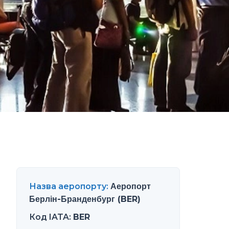
Назва аеропорту
:
Аеропорт
Берлін-Бранденбург (BER)
Код IATA
:
BER