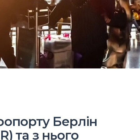
ропорту Берлін
) та з нього