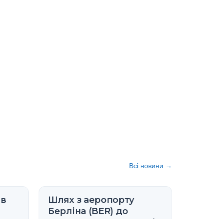
Всі новини
→
 в
Шлях з аеропорту
Берліна (BER) до