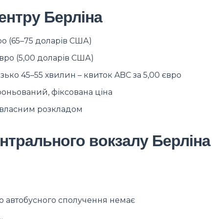
ентру Берліна
о (65–75 доларів США)
вро (5,00 доларів США)
зько 45–55 хвилин – квиток ABC за 5,00 євро
оньований, фіксована ціна
а власним розкладом
нтрального вокзалу Берліна
 автобусного сполучення немає