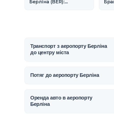
Берліна (BER):
Бра
магазини,
без
розташування та
нео
правила (2026)
під
Транспорт з аеропорту Берліна
до центру міста
Потяг до аеропорту Берліна
Оренда авто в аеропорту
Берліна