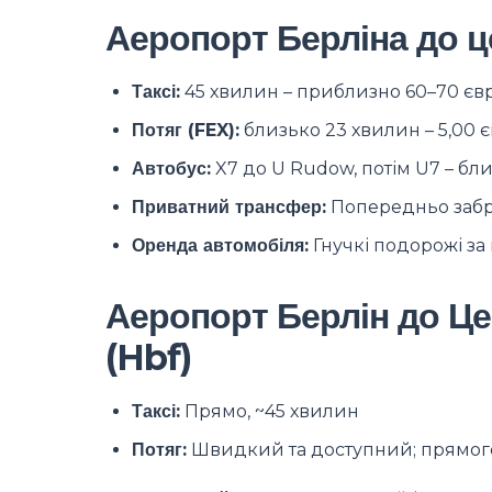
Аеропорт Берліна до ц
Таксі:
45 хвилин – приблизно 60–70 євр
Потяг (FEX):
близько 23 хвилин – 5,00 є
Автобус:
X7 до U Rudow, потім U7 – бли
Приватний трансфер:
Попередньо забр
Оренда автомобіля:
Гнучкі подорожі з
Аеропорт Берлін до Це
(Hbf)
Таксі:
Прямо, ~45 хвилин
Потяг:
Швидкий та доступний; прямого