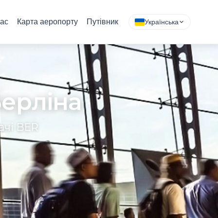
ас
Карта аеропорту
Путівник
Українська
Берліна
ачі BER