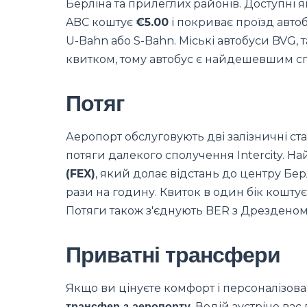
Берліна та прилеглих районів. Доступні як
ABC коштує
€5.00
і покриває проїзд авто
U-Bahn або S-Bahn. Міські автобуси BVG, 
квитком, тому автобус є найдешевшим спо
Потяг
Аеропорт обслуговують дві залізничні стан
потяги далекого сполучення Intercity. 
(FEX)
, який долає відстань до центру Бе
рази на годину. Квиток в один бік кошту
Потяги також з'єднують BER з Дрезденом
Приватні трансфери
Якщо ви цінуєте комфорт і персоналізов
трансфер з аеропорту
. Водій зустріне вас