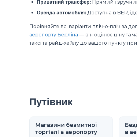
Приватний трансфер:
Прямий і зручни
Оренда автомобіля:
Доступна в BER, ід
Порівняйте всі варіанти пліч-о-пліч за 
аеропорту Берліна
— він оцінює ціну та ча
таксі та райд-хейлу до вашого пункту пр
Путівник
Магазини безмитної
Без
торгівлі в аеропорту
в а