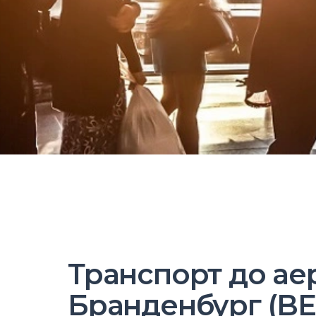
Транспорт до ае
Бранденбург (BER