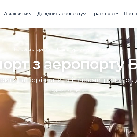
Авіаквитки
Довідник аеропорту
Транспорт
Про н
Головна сторінка
»
Транспорт з аеропорту Берліна
орт з аеропорту 
рити та порівняти всі параметри перед
Updated
19 Jun 2026