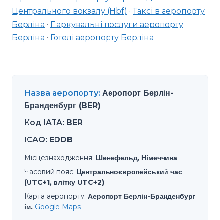
Центрального вокзалу (Hbf)
·
Таксі в аеропорту
Берліна
·
Паркувальні послуги аеропорту
Берліна
·
Готелі аеропорту Берліна
Назва аеропорту
:
Аеропорт Берлін-
Бранденбург (BER)
Код IATA
:
BER
ICAO
:
EDDB
Місцезнаходження
:
Шенефельд, Німеччина
Часовий пояс
:
Центральноєвропейський час
(UTC+1, влітку UTC+2)
Карта аеропорту
:
Аеропорт Берлін-Бранденбург
ім.
Google Maps