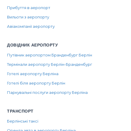
Прибуття в аеропорт
Вильоти з аеропорту
Авіакомпанії аеропорту
ДОВІДНИК АЕРОПОРТУ
Путівник аеропортом Бранденбург Берлін
Термінали аеропорту Берлін-Бранденбург
Готелі аеропорту Берліна
Готелі біля аеропорту Берлін
Паркувальні послуги аеропорту Берліна
ТРАНСПОРТ
Берлінські таксі
Оренда авто в аеропорту Берліна