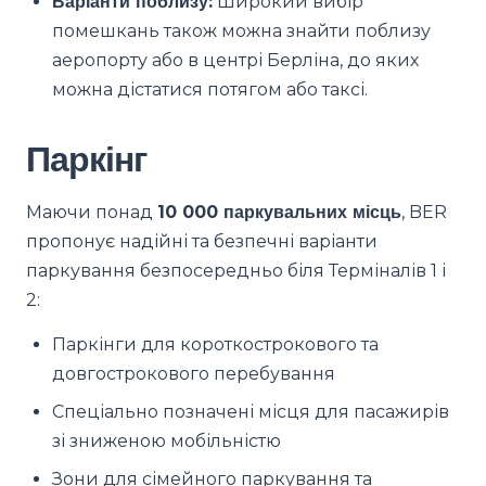
Варіанти поблизу:
Широкий вибір
помешкань також можна знайти поблизу
аеропорту або в центрі Берліна, до яких
можна дістатися потягом або таксі.
Паркінг
Маючи понад
10 000 паркувальних місць
, BER
пропонує надійні та безпечні варіанти
паркування безпосередньо біля Терміналів 1 і
2:
Паркінги для короткострокового та
довгострокового перебування
Спеціально позначені місця для пасажирів
зі зниженою мобільністю
Зони для сімейного паркування та