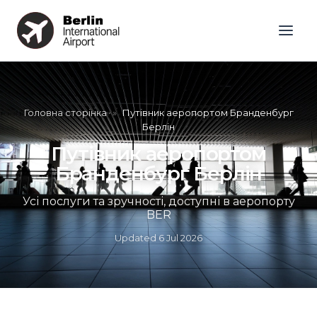
Головна сторінка
»
Путівник аеропортом Бранденбург
Берлін
Путівник аеропортом
Бранденбург Берлін
Усі послуги та зручності, доступні в аеропорту
BER
Updated
6 Jul 2026