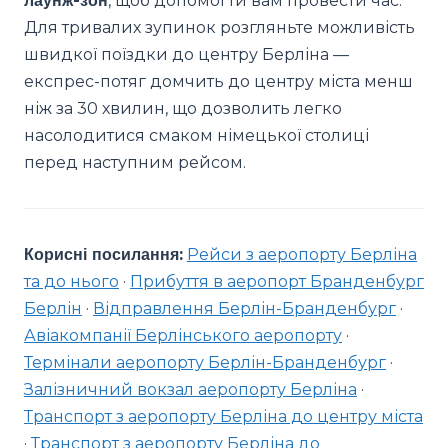
лаунж-зон
, щоб допомогти вам провести час.
Для тривалих зупинок розгляньте можливість
швидкої поїздки до центру Берліна —
експрес-потяг домчить до центру міста менш
ніж за 30 хвилин, що дозволить легко
насолодитися смаком німецької столиці
перед наступним рейсом.
Корисні посилання:
Рейси з аеропорту Берліна
та до нього
·
Прибуття в аеропорт Бранденбург
Берлін
·
Відправлення Берлін-Бранденбург
·
Авіакомпанії Берлінського аеропорту
·
Термінали аеропорту Берлін-Бранденбург
·
Залізничний вокзал аеропорту Берліна
·
Транспорт з аеропорту Берліна до центру міста
·
Транспорт з аеропорту Берліна до