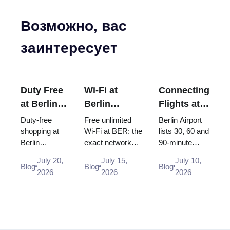
Возможно, вас
заинтересует
Duty Free
Wi-Fi at
Connecting
at Berlin
Berlin
Flights at
Airport
Brandenburg
Berlin
Duty-free
Free unlimited
Berlin Airport
(BER):
Airport
Airport
shopping at
Wi-Fi at BER: the
lists 30, 60 and
Berlin
exact network
90-minute
Shops,
(BER): Free,
(BER):
Brandenburg
name, how to log
minimum
Locations
Unlimited
Minimum
July 20,
July 15,
July 10,
Airport (BER):
in, where the
connection
Blog
Blog
Blog
& Rules
and How to
Connection
2026
2026
2026
Heinemann
desks and power
times, but BER
(2026)
Connect
Time (2026)
shop
sockets are, and
was built point
locations in
why you s...
to point. Only a
Terminal 1
Schengen ca...
and 2,