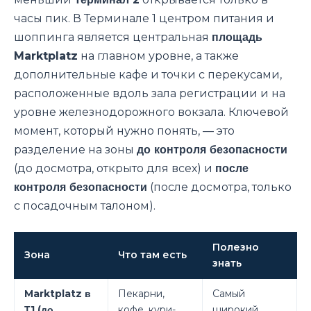
часы пик. В Терминале 1 центром питания и
шоппинга является центральная
площадь
Marktplatz
на главном уровне, а также
дополнительные кафе и точки с перекусами,
расположенные вдоль зала регистрации и на
уровне железнодорожного вокзала. Ключевой
момент, который нужно понять, — это
разделение на зоны
до контроля безопасности
(до досмотра, открыто для всех) и
после
контроля безопасности
(после досмотра, только
с посадочным талоном).
Полезно
Зона
Что там есть
знать
Marktplatz в
Пекарни,
Самый
Т1 (до
кофе, кури-
широкий