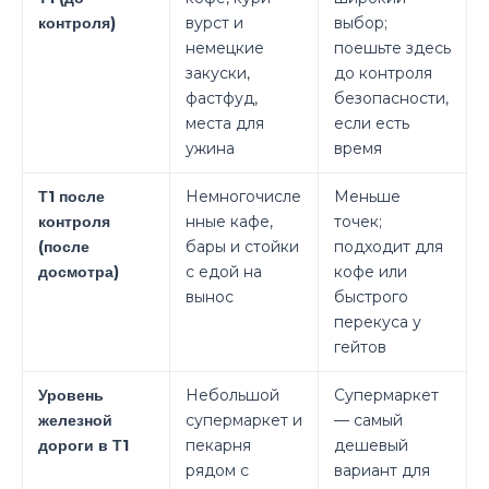
контроля)
вурст и
выбор;
немецкие
поешьте здесь
закуски,
до контроля
фастфуд,
безопасности,
места для
если есть
ужина
время
Т1 после
Немногочисле
Меньше
контроля
нные кафе,
точек;
(после
бары и стойки
подходит для
досмотра)
с едой на
кофе или
вынос
быстрого
перекуса у
гейтов
Уровень
Небольшой
Супермаркет
железной
супермаркет и
— самый
дороги в Т1
пекарня
дешевый
рядом с
вариант для