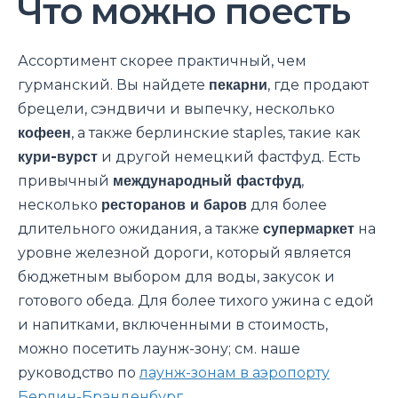
Что можно поесть
Ассортимент скорее практичный, чем
гурманский. Вы найдете
пекарни
, где продают
брецели, сэндвичи и выпечку, несколько
кофеен
, а также берлинские staples, такие как
кури-вурст
и другой немецкий фастфуд. Есть
привычный
международный фастфуд
,
несколько
ресторанов и баров
для более
длительного ожидания, а также
супермаркет
на
уровне железной дороги, который является
бюджетным выбором для воды, закусок и
готового обеда. Для более тихого ужина с едой
и напитками, включенными в стоимость,
можно посетить лаунж-зону; см. наше
руководство по
лаунж-зонам в аэропорту
Берлин-Бранденбург
.