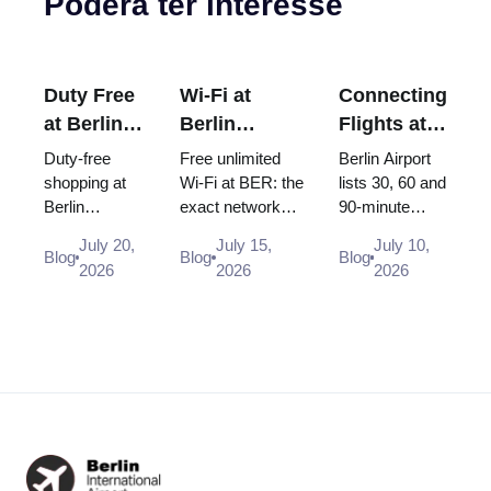
Poderá ter interesse
Duty Free
Wi-Fi at
Connecting
at Berlin
Berlin
Flights at
Airport
Brandenburg
Berlin
Duty-free
Free unlimited
Berlin Airport
(BER):
Airport
Airport
shopping at
Wi-Fi at BER: the
lists 30, 60 and
Berlin
exact network
90-minute
Shops,
(BER): Free,
(BER):
Brandenburg
name, how to log
minimum
Locations
Unlimited
Minimum
July 20,
July 15,
July 10,
Airport (BER):
in, where the
connection
Blog
Blog
Blog
& Rules
and How to
Connection
2026
2026
2026
Heinemann
desks and power
times, but BER
(2026)
Connect
Time (2026)
shop
sockets are, and
was built point
locations in
why you s...
to point. Only a
Terminal 1
Schengen ca...
and 2,
opening
hours, and...