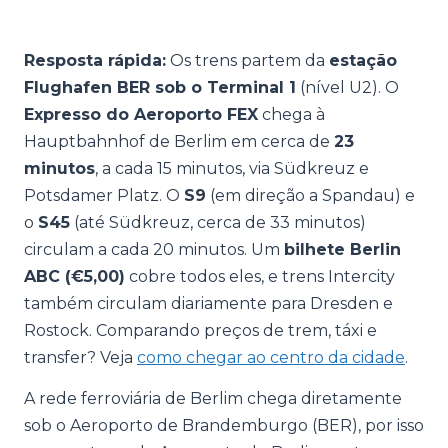
Resposta rápida:
Os trens partem da
estação
Flughafen BER sob o Terminal 1
(nível U2). O
Expresso do Aeroporto FEX
chega à
Hauptbahnhof de Berlim em cerca de
23
minutos
, a cada 15 minutos, via Südkreuz e
Potsdamer Platz. O
S9
(em direção a Spandau) e
o
S45
(até Südkreuz, cerca de 33 minutos)
circulam a cada 20 minutos. Um
bilhete Berlin
ABC (€5,00)
cobre todos eles, e trens Intercity
também circulam diariamente para Dresden e
Rostock. Comparando preços de trem, táxi e
transfer? Veja
como chegar ao centro da cidade
.
A rede ferroviária de Berlim chega diretamente
sob o Aeroporto de Brandemburgo (BER), por isso