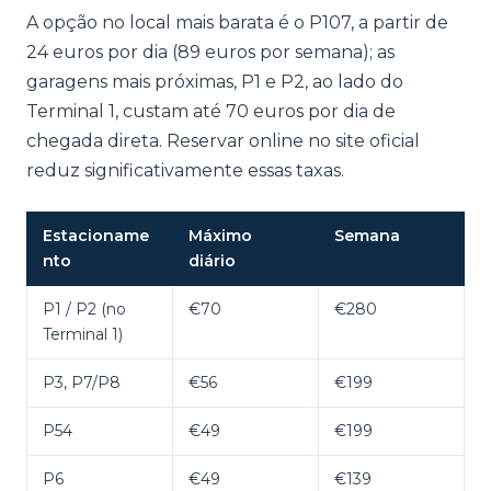
A opção no local mais barata é o P107, a partir de
24 euros por dia (89 euros por semana); as
garagens mais próximas, P1 e P2, ao lado do
Terminal 1, custam até 70 euros por dia de
chegada direta. Reservar online no site oficial
reduz significativamente essas taxas.
Estacioname
Máximo
Semana
nto
diário
P1 / P2 (no
€70
€280
Terminal 1)
P3, P7/P8
€56
€199
P54
€49
€199
P6
€49
€139