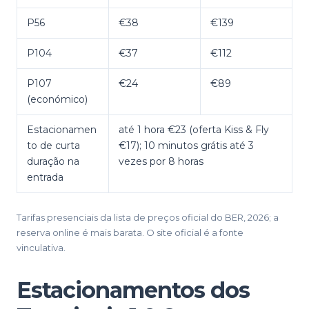
P56
€38
€139
P104
€37
€112
P107
€24
€89
(económico)
Estacionamen
até 1 hora €23 (oferta Kiss & Fly
to de curta
€17); 10 minutos grátis até 3
duração na
vezes por 8 horas
entrada
Tarifas presenciais da lista de preços oficial do BER, 2026; a
reserva online é mais barata. O site oficial é a fonte
vinculativa.
Estacionamentos dos