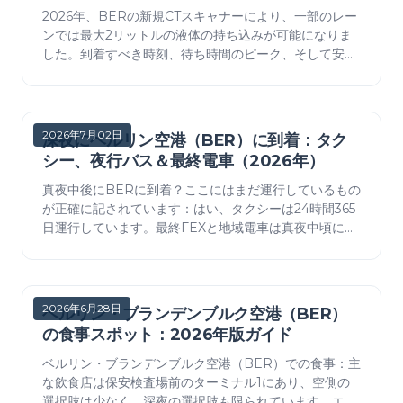
2026年、BERの新規CTスキャナーにより、一部のレー
ンでは最大2リットルの液体の持ち込みが可能になりま
した。到着すべき時刻、待ち時間のピーク、そして安全
な荷造り方法をご紹介します。
2026年7月02日
深夜にベルリン空港（BER）に到着：タク
シー、夜行バス＆最終電車（2026年）
真夜中後にBERに到着？ここにはまだ運行しているもの
が正確に記されています：はい、タクシーは24時間365
日運行しています。最終FEXと地域電車は真夜中頃に発
車し、Sバーンは週末のみ終夜運転、夜行バスが隙間を
埋めます。あらゆる深夜到着者向けの実践的な計画。
2026年6月28日
ベルリン・ブランデンブルク空港（BER）
の食事スポット：2026年版ガイド
ベルリン・ブランデンブルク空港（BER）での食事：主
な飲食店は保安検査場前のターミナル1にあり、空側の
選択肢は少なく、深夜の選択肢も限られています。エリ