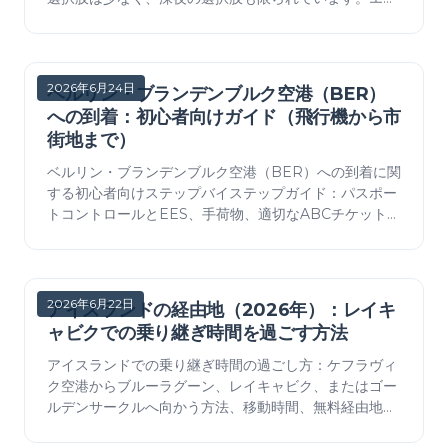
ア別に見る食事スポットと、予算・タイミングのコツを
ご紹介します。
2026年6月24日
ベルリン・ブランデンブルク空港（BER）
への到着：初心者向けガイド（飛行機から市
街地まで）
ベルリン・ブランデンブルク空港（BER）への到着に関
する初心者向けステップバイステップガイド：パスポー
トコントロールとEES、手荷物、適切なABCチケットの
購入、市街地への最速ルート。
2026年6月22日
アイスランドの経由地（2026年）：レイキ
ャビクでの乗り継ぎ時間を過ごす方法
アイスランドでの乗り継ぎ時間の過ごし方：ケフラヴィ
ク空港からブルーラグーン、レイキャビク、またはゴー
ルデンサークルへ向かう方法、移動時間、無料経由地の
アイデア、ビザおよび実用的なヒント。