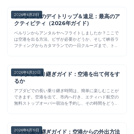
2026年6月21日
アンタルヤのデイトリップ＆遠足：最高のア
クティビティ（2026年ガイド）
ベルリンからアンタルヤへフライトしましたか？ここで
は空港を出る方法、ビザが必要かどうか、そして峡谷ラ
フティングからカタマランでの一日クルーズまで、トル
コのコバルト海岸で楽しめる最高のデイトリップと遠足
を紹介します。
2026年6月20日
アブダビ乗り継ぎガイド：空港を出て何をす
るか
アブダビでの長い乗り継ぎ時間は、簡単に楽しむことが
できます。空港を出て、市内へ行き、エティハド航空の
無料ストップオーバー宿泊を予約し、その時間をどう使
うかをご紹介します。
2026年6月19日
ドバイ乗り継ぎガイド：空港からの外出方法