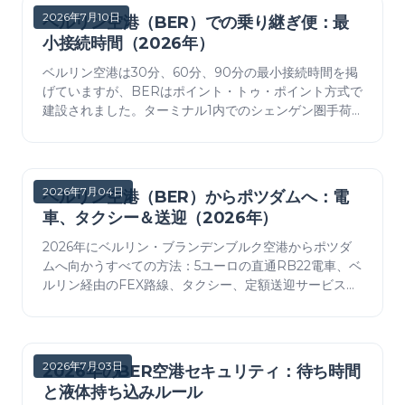
2026年7月10日
ベルリン空港（BER）での乗り継ぎ便：最
小接続時間（2026年）
ベルリン空港は30分、60分、90分の最小接続時間を掲
げていますが、BERはポイント・トゥ・ポイント方式で
建設されました。ターミナル1内でのシェンゲン圏手荷
物の接続のみがエアサイドに残ります。それ以外はすべ
て、2〜3時間が必要なランドサイドでの自己乗り継ぎで
す。
2026年7月04日
ベルリン空港（BER）からポツダムへ：電
車、タクシー＆送迎（2026年）
2026年にベルリン・ブランデンブルク空港からポツダ
ムへ向かうすべての方法：5ユーロの直通RB22電車、ベ
ルリン経由のFEX路線、タクシー、定額送迎サービス、
実際の所要時間と費用を解説。
2026年7月03日
2026年のBER空港セキュリティ：待ち時間
と液体持ち込みルール