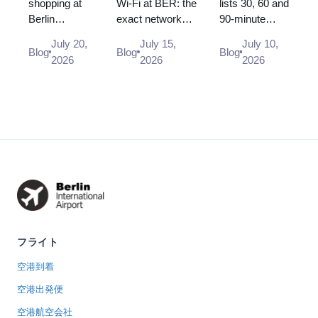
(BER):
Airport
Airport
shopping at
Wi-Fi at BER: the
lists 30, 60 and
Berlin
exact network
90-minute
Shops,
(BER): Free,
(BER):
Brandenburg
name, how to log
minimum
Locations
Unlimited
Minimum
July 20,
July 15,
July 10,
Airport (BER):
in, where the
connection
Blog
Blog
Blog
& Rules
and How to
Connection
2026
2026
2026
Heinemann
desks and power
times, but BER
(2026)
Connect
Time (2026)
shop
sockets are, and
was built point
locations in
why you s...
to point. Only a
Terminal 1
Schengen ca...
and 2,
opening
hours, and...
フライト
空港到着
空港出発便
空港航空会社