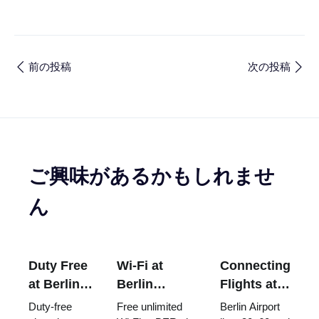
前の投稿
次の投稿
ご興味があるかもしれませ
ん
Duty Free
Wi-Fi at
Connecting
at Berlin
Berlin
Flights at
Airport
Brandenburg
Berlin
Duty-free
Free unlimited
Berlin Airport