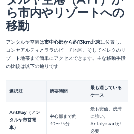
ら市内やリゾートへの
移動
アンタルヤ空港は
市中心部から約13km北東
に位置し、
コンヤアルティとララのビーチ地区、そしてベレクのリ
ゾート地帯まで簡単にアクセスできます。主な移動手段
の比較は以下の通りです：
最も適している
選択肢
所要時間
ケース
最も安価、渋滞
AntRay（アン
中心部まで約
に強い。
タルヤ市営電
30〜35分
Antalyakartが
車）
必要