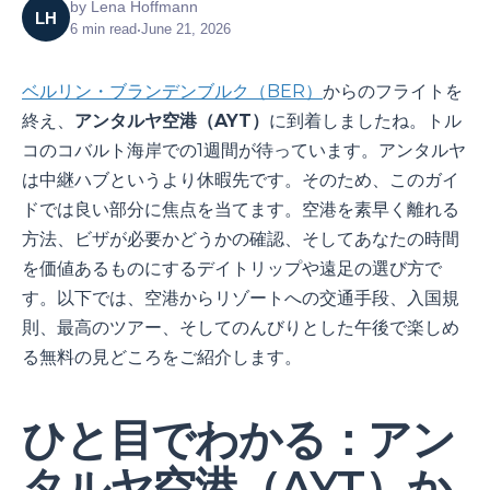
by
Lena Hoffmann
LH
6
min read
•
June 21, 2026
ベルリン・ブランデンブルク（BER）
からのフライトを
終え、
アンタルヤ空港（AYT）
に到着しましたね。トル
コのコバルト海岸での1週間が待っています。アンタルヤ
は中継ハブというより休暇先です。そのため、このガイ
ドでは良い部分に焦点を当てます。空港を素早く離れる
方法、ビザが必要かどうかの確認、そしてあなたの時間
を価値あるものにするデイトリップや遠足の選び方で
す。以下では、空港からリゾートへの交通手段、入国規
則、最高のツアー、そしてのんびりとした午後で楽しめ
る無料の見どころをご紹介します。
ひと目でわかる：アン
タルヤ空港（AYT）か