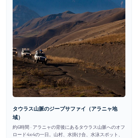
タウラス山脈のジープサファイ（アラニャ地
域）
約6時間 · アラニャの背後にあるタウラス山脈へのオフ
ロード4x4の一日。山村、水掛け合、水泳スポット、