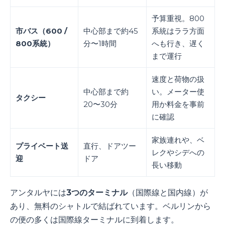
予算重視。800
市バス（600 /
中心部まで約45
系統はララ方面
800系統）
分〜1時間
へも行き、遅く
まで運行
速度と荷物の扱
中心部まで約
い。メーター使
タクシー
20〜30分
用か料金を事前
に確認
家族連れや、ベ
プライベート送
直行、ドアツー
レクやシデへの
迎
ドア
長い移動
アンタルヤには
3つのターミナル
（国際線と国内線）が
あり、無料のシャトルで結ばれています。ベルリンから
の便の多くは国際線ターミナルに到着します。