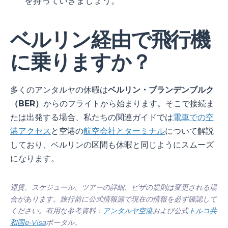
を持っていきましょう。
ベルリン経由で飛行機
に乗りますか？
多くのアンタルヤの休暇は
ベルリン・ブランデンブルク
（BER）
からのフライトから始まります。そこで接続ま
たは出発する場合、私たちの関連ガイドでは
電車での空
港アクセス
と空港の
航空会社とターミナル
について解説
しており、ベルリンの区間も休暇と同じようにスムーズ
になります。
運賃、スケジュール、ツアーの詳細、ビザの規則は変更される場
合があります。旅行前に公式情報源で現在の情報を必ず確認して
ください。有用な参考資料：
アンタルヤ空港
および公式
トルコ共
和国e-Visa
ポータル。