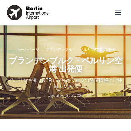
ホームページ
»
ブランデンブルク・ベルリン空港 出発便
ブランデンブルク・ベルリン空
港 出発便
ベルリン空港（BER）からのライブ出発便情報にご注
目ください
Updated
6 Jul 2026