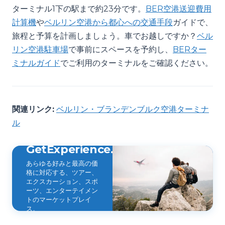
ターミナル1下の駅まで約23分です。
BER空港送迎費用
計算機
や
ベルリン空港から都心への交通手段
ガイドで、
旅程と予算を計画しましょう。車でお越しですか？
ベル
リン空港駐車場
で事前にスペースを予約し、
BERター
ミナルガイド
でご利用のターミナルをご確認ください。
関連リンク:
ベルリン・ブランデンブルク空港ターミナ
ル
GetExperience.com
あらゆる好みと最高の価
格に対応する、ツアー、
エクスカーション、スポ
ーツ、エンターテイメン
トのマーケットプレイ
ス。