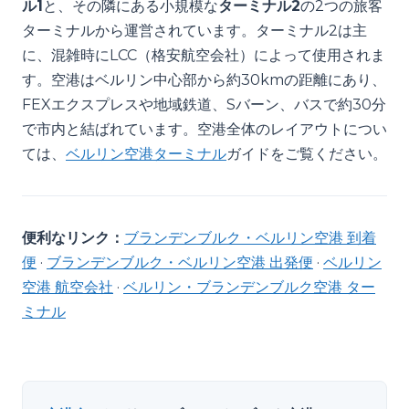
ル1
と、その隣にある小規模な
ターミナル2
の2つの旅客
ターミナルから運営されています。ターミナル2は主
に、混雑時にLCC（格安航空会社）によって使用されま
す。空港はベルリン中心部から約30kmの距離にあり、
FEXエクスプレスや地域鉄道、Sバーン、バスで約30分
で市内と結ばれています。空港全体のレイアウトについ
ては、
ベルリン空港ターミナル
ガイドをご覧ください。
便利なリンク：
ブランデンブルク・ベルリン空港 到着
便
·
ブランデンブルク・ベルリン空港 出発便
·
ベルリン
空港 航空会社
·
ベルリン・ブランデンブルク空港 ター
ミナル