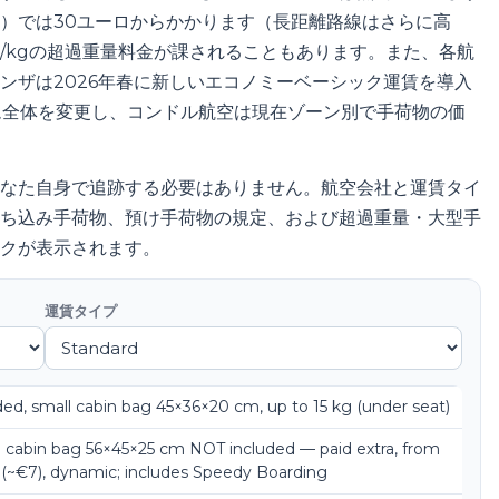
）では30ユーロからかかります（長距離路線はさらに高
/kgの超過重量料金が課されることもあります。また、各航
ンザは2026年春に新しいエコノミーベーシック運賃を導入
テム全体を変更し、コンドル航空は現在ゾーン別で手荷物の価
なた自身で追跡する必要はありません。航空会社と運賃タイ
ち込み手荷物、預け手荷物の規定、および超過重量・大型手
クが表示されます。
運賃タイプ
ded, small cabin bag 45×36×20 cm, up to 15 kg (under seat)
 cabin bag 56×45×25 cm NOT included — paid extra, from
 (~€7), dynamic; includes Speedy Boarding