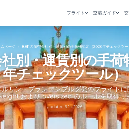
フライト
空港ガイド
交
ームページ
»
BERの航空会社別・運賃別の手荷物規定（2026年チェックツー
会社別・運賃別の手荷物
年チェックツール）
ベルリン・ブランデンブルグ発のフライトに
rweight および oversized のルールを取得
Updated
6 Jul 2026