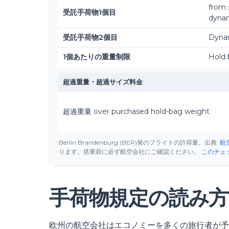
from 
受託手荷物1個目
dyna
受託手荷物2個目
Dynam
1個あたりの重量制限
Hold b
超過重量・超過サイズ料金
超過重量
over purchased hold-bag weight
Berlin Brandenburg (BER)発のフライトの許容量。出典:
航
ります。搭乗前に必ず航空会社にご確認ください。
このチェ
手荷物規定の読み方
欧州の航空会社はエコノミーを多くの旅行者が予