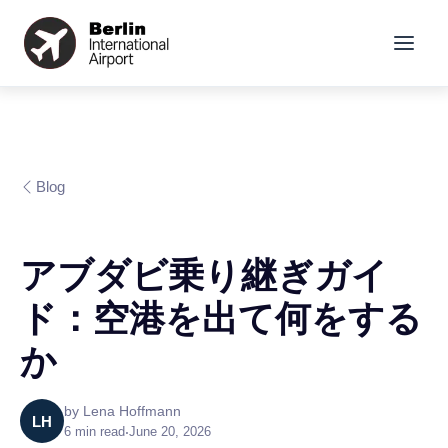
Blog
アブダビ乗り継ぎガイ
ド：空港を出て何をする
か
by
Lena Hoffmann
LH
6
min read
•
June 20, 2026