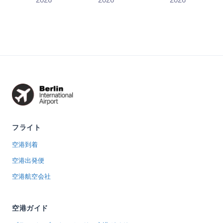
Heinemann
desks and power
times, but BER
(2026)
Connect
Time (2026)
shop
sockets are, and
was built point
locations in
why you s...
to point. Only a
Terminal 1
Schengen ca...
and 2,
opening
hours, and...
フライト
空港到着
空港出発便
空港航空会社
空港ガイド