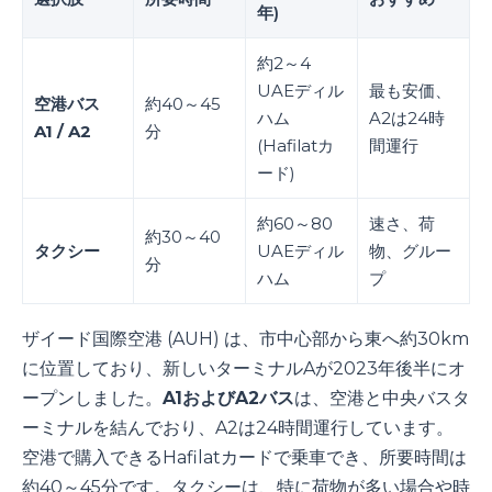
年)
約2～4
UAEディル
最も安価、
空港バス
約40～45
ハム
A2は24時
A1 / A2
分
(Hafilatカ
間運行
ード)
約60～80
速さ、荷
約30～40
タクシー
UAEディル
物、グルー
分
ハム
プ
ザイード国際空港 (AUH) は、市中心部から東へ約30km
に位置しており、新しいターミナルAが2023年後半にオ
ープンしました。
A1およびA2バス
は、空港と中央バスタ
ーミナルを結んでおり、A2は24時間運行しています。
空港で購入できるHafilatカードで乗車でき、所要時間は
約40～45分です。タクシーは、特に荷物が多い場合や時