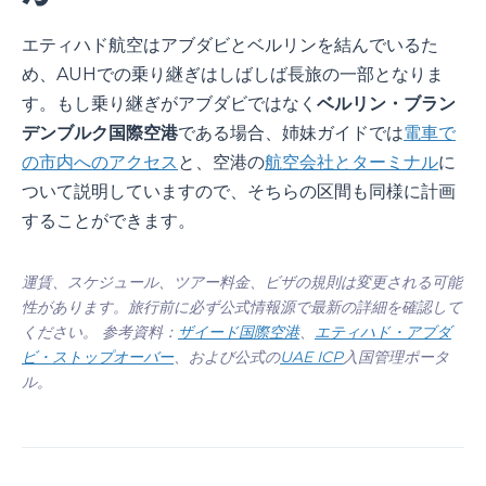
エティハド航空はアブダビとベルリンを結んでいるた
め、AUHでの乗り継ぎはしばしば長旅の一部となりま
す。もし乗り継ぎがアブダビではなく
ベルリン・ブラン
デンブルク国際空港
である場合、姉妹ガイドでは
電車で
の市内へのアクセス
と、空港の
航空会社とターミナル
に
ついて説明していますので、そちらの区間も同様に計画
することができます。
運賃、スケジュール、ツアー料金、ビザの規則は変更される可能
性があります。旅行前に必ず公式情報源で最新の詳細を確認して
ください。 参考資料：
ザイード国際空港
、
エティハド・アブダ
ビ・ストップオーバー
、および公式の
UAE ICP
入国管理ポータ
ル。