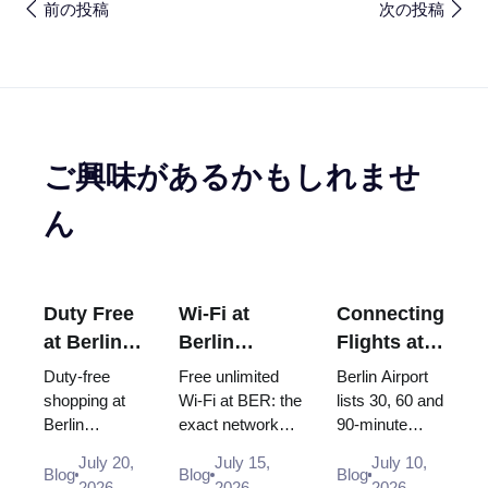
前の投稿
次の投稿
ご興味があるかもしれませ
ん
Duty Free
Wi-Fi at
Connecting
at Berlin
Berlin
Flights at
Airport
Brandenburg
Berlin
Duty-free
Free unlimited
Berlin Airport
(BER):
Airport
Airport
shopping at
Wi-Fi at BER: the
lists 30, 60 and
Berlin
exact network
90-minute
Shops,
(BER): Free,
(BER):
Brandenburg
name, how to log
minimum
Locations
Unlimited
Minimum
July 20,
July 15,
July 10,
Airport (BER):
in, where the
connection
Blog
Blog
Blog
& Rules
and How to
Connection
2026
2026
2026