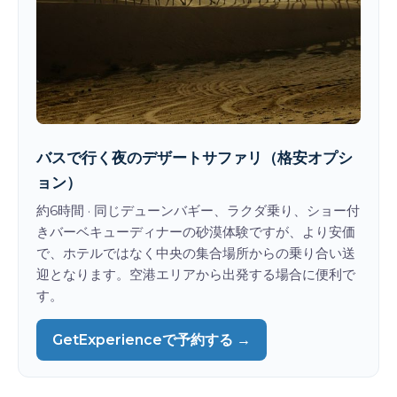
バスで行く夜のデザートサファリ（格安オプシ
ョン）
約6時間 · 同じデューンバギー、ラクダ乗り、ショー付
きバーベキューディナーの砂漠体験ですが、より安価
で、ホテルではなく中央の集合場所からの乗り合い送
迎となります。空港エリアから出発する場合に便利で
す。
GetExperienceで予約する →