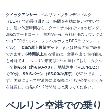
クイックアンサー：
ベルリン・ブランデンブルク
（BER）での乗り継ぎは、時間を有効に使いやすいで
す。短い休憩時間なら、ターミナル内でショッピング、
2階のフードコート、無料Wi-Fi、有料利用のラウンジ2
つ（BERラウンジ・テンペルホフとBERラウンジ・テ
ゲル）、
€3の屋上展望デッキ
、または静寂の室で静養
できます。
6時間以上
ある場合は、空港を出て市内観光
も可能です。ベルリン市街は27km離れており、タクシ
ーで
約45分（約€60–70）
、地域列車（RE8/RB23）
で30分、
S9 Sバーン（€5.00の切符）
で50分です。ま
ず、国籍によって空港外に出る際にビザが必要かどうか
を確認し、出発の1〜2時間前には戻ってください。
ベルリン空港での乗り