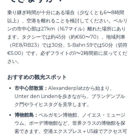
乗り継ぎ時間が十分にある場合（少なくとも6〜8時間
以上）、空港を離れることを検討してください。ベルリ
ンの市中心部は27km（16.7マイル）離れた場所にあり
ます。タクシーでは約45分（約€60〜70）、地域列車
（RE8/RB23）では30分、S-Bahn S9では50分（切符
€5.00）です。必ずフライトの1〜2時間前に戻ってくだ
さい。
おすすめの観光スポット
市中心部散策：
Alexanderplatzから始まり、
Unter den Lindenを歩きながら、ブランデンブル
ク門やライヒスタグを見学します。
博物館島：
ペルガモン博物館、ノイエス・ミュージ
ウム、ボーデ博物館など、世界クラスの博物館を探
索できます。空港エクスプレス＋U5線でアクセス可