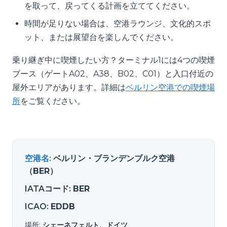
を取って、戻ってくる計画を立ててください。
時間が足りない場合は、空港ラウンジ、文化的スポ
ット、または展望台を楽しんでください。
乗り継ぎ中に喫煙したい方？ターミナル1には4つの喫煙
ブース（ゲートA02、A38、B02、C01）と入口付近の
屋外エリアがあります。詳細は
ベルリン空港での喫煙場
所
をご覧ください。
空港名
:
ベルリン・ブランデンブルク空港
（BER）
IATAコード
:
BER
ICAO
:
EDDB
場所
:
シェーネフェルト、ドイツ