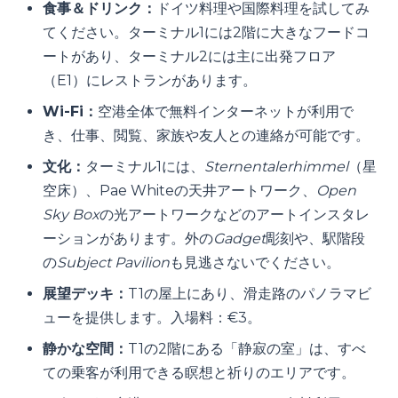
食事＆ドリンク：
ドイツ料理や国際料理を試してみ
てください。ターミナル1には2階に大きなフードコ
ートがあり、ターミナル2には主に出発フロア
（E1）にレストランがあります。
Wi-Fi：
空港全体で無料インターネットが利用で
き、仕事、閲覧、家族や友人との連絡が可能です。
文化：
ターミナル1には、
Sternentalerhimmel
（星
空床）、Pae Whiteの天井アートワーク、
Open
Sky Box
の光アートワークなどのアートインスタレ
ーションがあります。外の
Gadget
彫刻や、駅階段
の
Subject Pavilion
も見逃さないでください。
展望デッキ：
T1の屋上にあり、滑走路のパノラマビ
ューを提供します。入場料：€3。
静かな空間：
T1の2階にある「静寂の室」は、すべ
ての乗客が利用できる瞑想と祈りのエリアです。