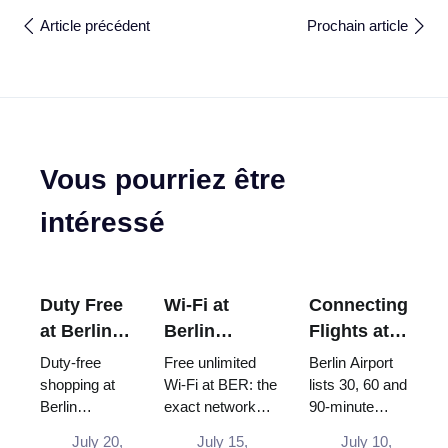
Article précédent
Prochain article
Vous pourriez être
intéressé
Duty Free
Wi-Fi at
Connecting
at Berlin
Berlin
Flights at
Airport
Brandenburg
Berlin
Duty-free
Free unlimited
Berlin Airport
(BER):
Airport
Airport
shopping at
Wi-Fi at BER: the
lists 30, 60 and
Berlin
exact network
90-minute
Shops,
(BER): Free,
(BER):
Brandenburg
name, how to log
minimum
Locations
Unlimited
Minimum
July 20,
July 15,
July 10,