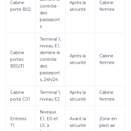
Cabine
Après la
Cabine
contrôle
porte B02
sécurité
fermée
des
passeport
s
Terminal 1,
niveau E1,
Cabine
derrière le
Après la
Cabine
portes
contrôle
sécurité
fermée
B30/31
des
passeport
s, 24h/24
Cabine
Terminal 1,
Après la
Cabine
porte C01
niveau E2
sécurité
fermée
Niveaux
Entrées
E1, E0 et
Avant la
Zone en
T1
U1, à
sécurité
plein air