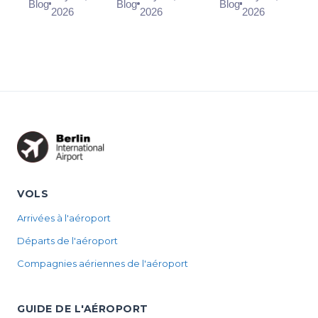
Airport (BER):
in, where the
connection
Blog
Blog
Blog
& Rules
and How to
Connection
2026
2026
2026
Heinemann
desks and power
times, but BER
(2026)
Connect
Time (2026)
shop
sockets are, and
was built point
locations in
why you s...
to point. Only a
Terminal 1
Schengen ca...
and 2,
opening
hours, and...
VOLS
Arrivées à l'aéroport
Départs de l'aéroport
Compagnies aériennes de l'aéroport
GUIDE DE L'AÉROPORT