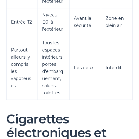
l'extérieur
Niveau
Avant la
Zone en
Entrée T2
E0, à
sécurité
plein air
l'extérieur
Tous les
Partout
espaces
ailleurs, y
intérieurs,
compris
portes
Les deux
Interdit
les
d'embarq
vapoteus
uement,
es
salons,
toilettes
Cigarettes
électroniques et