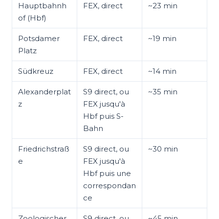
Hauptbahnh
FEX, direct
~23 min
of (Hbf)
Potsdamer
FEX, direct
~19 min
Platz
Südkreuz
FEX, direct
~14 min
Alexanderplat
S9 direct, ou
~35 min
z
FEX jusqu'à
Hbf puis S-
Bahn
Friedrichstraß
S9 direct, ou
~30 min
e
FEX jusqu'à
Hbf puis une
correspondan
ce
Zoologischer
S9 direct, ou
~45 min