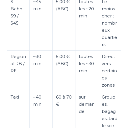
S-
~45
5,00 €
toutes
Le
Bahn
min
(ABC)
les ~20
moins
S9 /
min
cher ;
S45
nombr
eux
quartie
rs
Region
~30
5,00 €
toutes
Direct
al RB /
min
(ABC)
les ~30
vers
RE
min
certain
es
zones
Taxi
~40
60 à 70
sur
Group
min
€
deman
es,
de
bagag
es, tard
le soir