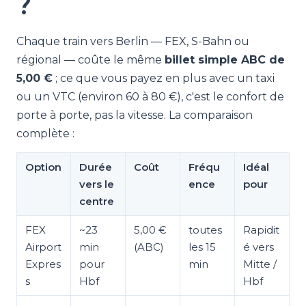
?
Chaque train vers Berlin — FEX, S-Bahn ou
régional — coûte le même
billet simple ABC de
5,00 €
; ce que vous payez en plus avec un taxi
ou un VTC (environ 60 à 80 €), c'est le confort de
porte à porte, pas la vitesse. La comparaison
complète :
Option
Durée
Coût
Fréqu
Idéal
vers le
ence
pour
centre
FEX
~23
5,00 €
toutes
Rapidit
Airport
min
(ABC)
les 15
é vers
Expres
pour
min
Mitte /
s
Hbf
Hbf