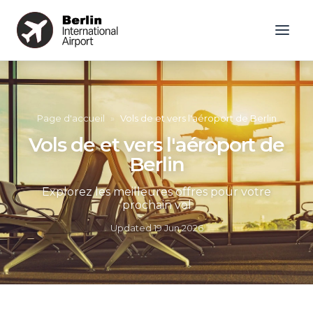
Page d'accueil
»
Vols de et vers l'aéroport de Berlin
Vols de et vers l'aéroport de
Berlin
Explorez les meilleures offres pour votre
prochain vol
Updated
19 Jun 2026