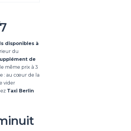
/7
ils disponibles à
érieur du
supplément de
 le même prix à 3
e : au cœur de la
e vider
lez
Taxi Berlin
 minuit