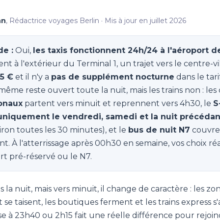
nn
, Rédactrice voyages Berlin · Mis à jour en juillet 2026
e :
Oui,
les taxis fonctionnent 24h/24 à l'aéroport d
nt à l'extérieur du Terminal 1, un trajet vers le centre-v
65 €
et il n'y a
pas de supplément nocturne
dans le tari
même reste ouvert toute la nuit, mais les trains non : les
ionaux
partent vers minuit et reprennent vers 4h30, le
S
 uniquement le vendredi, samedi et la nuit précédant
iron toutes les 30 minutes), et le
bus de nuit N7
couvre 
nt. À l'atterrissage après 00h30 en semaine, vos choix réa
ert pré-réservé ou le N7.
la nuit, mais vers minuit, il change de caractère : les zo
se taisent, les boutiques ferment et les trains express s
se à 23h40 ou 2h15 fait une réelle différence pour rejoindr