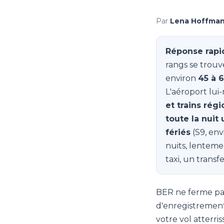
Par
Lena Hoffma
Réponse rapid
rangs se trouve
environ
45 à 
L'aéroport lui-
et trains rég
toute la nuit
fériés
(S9, env
nuits, lenteme
taxi, un transf
BER ne ferme pas 
d'enregistrement 
votre vol atterris