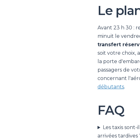
Le pla
Avant 23 h 30 : r
minuit le vendred
transfert réserv
soit votre choix,
la porte d'embar
passagers de votr
concernant l'aé
débutants
.
FAQ
Les taxis sont-
arrivées tardives 