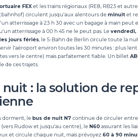
ortuaire FEX
et les trains régionaux (RE8, RB23 et autres
tbahnhof) circulent jusqu'aux alentours de
minuit
et r
u'un atterrissage à 23 h 30 avec un bagage à main peut
qu'un atterrissage à 00 h 45 ne le peut pas. Le
vendredi, 
es jours fériés
, le S-Bahn de Berlin circule toute la nuit
rvir l'aéroport environ toutes les 30 minutes : plus len
es vers le centre) mais parfaitement fiable. Un billet
AB
 de ces trajets.
nuit : la solution de rep
ienne
ns dorment, le
bus de nuit N7
continue de circuler entre 
(vers Rudow et jusqu'au centre), le
N60
assurant les lia
ux et circule chaque nuit, mais prévoyez
60 à 90 minu