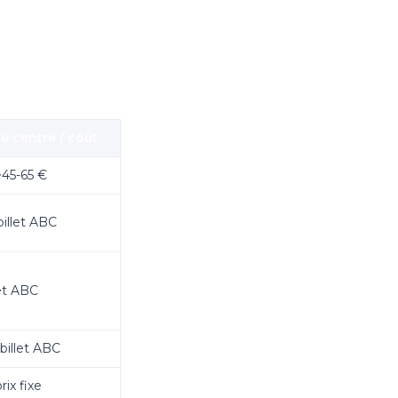
e centre / coût
~45-65 €
billet ABC
let ABC
billet ABC
rix fixe