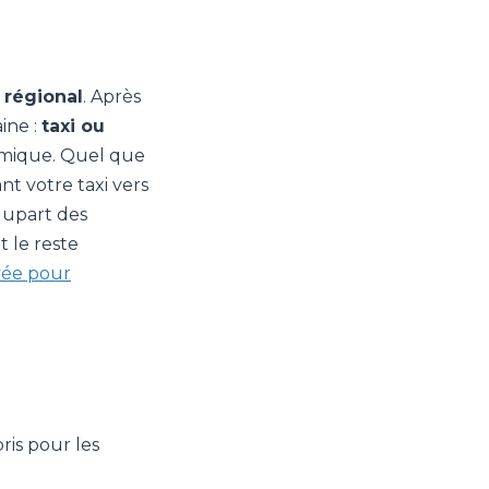
 régional
. Après
ine :
taxi ou
omique. Quel que
nt votre taxi vers
lupart des
t le reste
vée pour
pris pour les