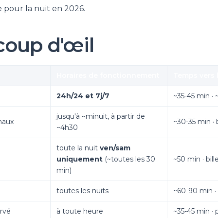
 pour la nuit en 2026.
coup d'œil
Horaires de fonctionnement
Temps vers l
24h/24 et 7j/7
~35-45 min · 
jusqu'à ~minuit, à partir de
onaux
~30-35 min · 
~4h30
toute la nuit
ven/sam
uniquement
(~toutes les 30
~50 min · bil
min)
toutes les nuits
~60-90 min · 
ervé
à toute heure
~35-45 min · p