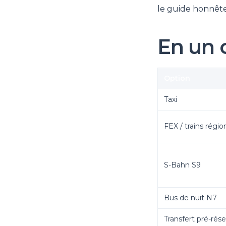
le guide honnête
En un 
Option
Taxi
FEX / trains régi
S-Bahn S9
Bus de nuit N7
Transfert pré-rés