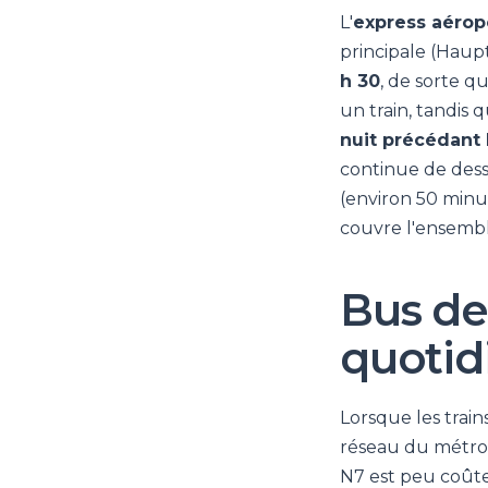
L'
express aérop
principale (Haup
h 30
, de sorte q
un train, tandis 
nuit précédant l
continue de desse
(environ 50 minut
couvre l'ensemble
Bus de 
quotid
Lorsque les trai
réseau du métro 
N7 est peu coûte