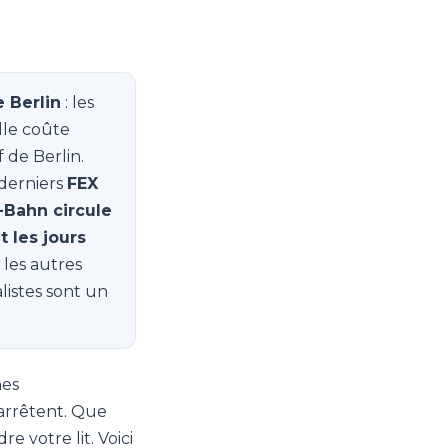
e Berlin
: les
ille coûte
f de Berlin.
 derniers
FEX
-Bahn circule
 les jours
les autres
listes sont un
nes
'arrêtent. Que
e votre lit. Voici