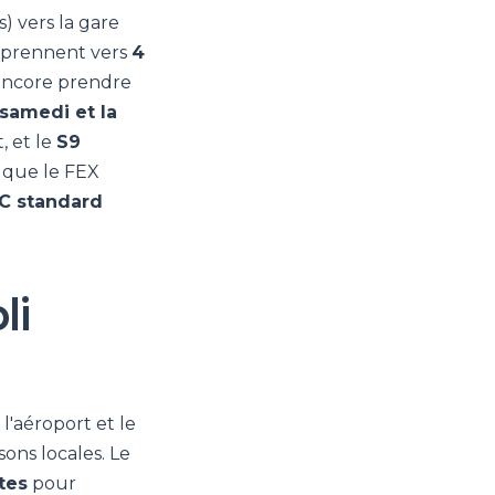
) vers la gare
eprennent vers
4
 encore prendre
samedi et la
, et le
S9
t que le FEX
C standard
li
l'aéroport et le
isons locales. Le
tes
pour