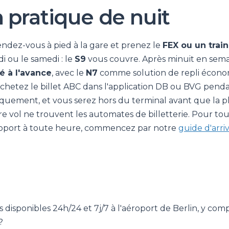
n pratique de nuit
endez-vous à pied à la gare et prenez le
FEX ou un train
i ou le samedi : le
S9
vous couvre. Après minuit en sema
é à l'avance
, avec le
N7
comme solution de repli écon
 achetez le billet ABC dans l'application DB ou BVG penda
quement, et vous serez hors du terminal avant que la p
e vol ne trouvent les automates de billetterie. Pour tou
roport à toute heure, commencez par notre
guide d'arri
ils disponibles 24h/24 et 7j/7 à l'aéroport de Berlin, y com
?