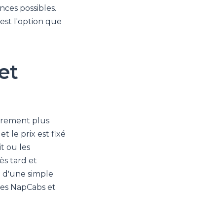
nces possibles.
est l'option que
et
èrement plus
t le prix est fixé
it ou les
ès tard et
i d'une simple
es NapCabs et