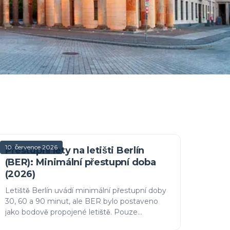
10. července 2026
Přestupní lety na letišti Berlín
(BER): Minimální přestupní doba
(2026)
Letiště Berlín uvádí minimální přestupní doby
30, 60 a 90 minut, ale BER bylo postaveno
jako bodově propojené letiště. Pouze
schengenský přestup s ručním zavazadlem