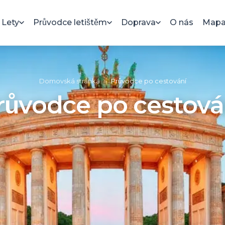
Lety
Průvodce letištěm
Doprava
O nás
Mapa 
Domovská stránka
»
Průvodce po cestování
růvodce po cestová