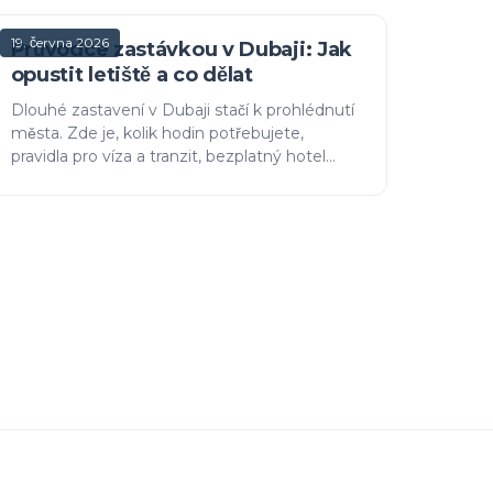
19. června 2026
Průvodce zastávkou v Dubaji: Jak
opustit letiště a co dělat
Dlouhé zastavení v Dubaji stačí k prohlédnutí
města. Zde je, kolik hodin potřebujete,
pravidla pro víza a tranzit, bezplatný hotel
Emirates Dubai Connect, jak se dostat z
letiště v Dubaji (DXB) do cen…