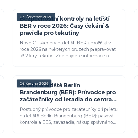
03. července 2026
Bezpečnostní kontroly na letišti
BER v roce 2026: Časy čekání &
pravidla pro tekutiny
Nové CT skenery na letišti BER umožňují v
roce 2026 na některých pruzech přepravovat
až 2 litry tekutin. Zde najdete informace o
tom, jak brzy dorazit, kdy jsou fronty nejdelší a
jak balit bezpečně.
24. června 2026
Přílet na letiště Berlín
Brandenburg (BER): Průvodce pro
začátečníky od letadla do centra
města
Postupný průvodce pro začátečníky při příletu
na letiště Berlín Brandenburg (BER): pasová
kontrola a EES, zavazadla, nákup správného
lístku ABC a nejrychlejší cesta do města.