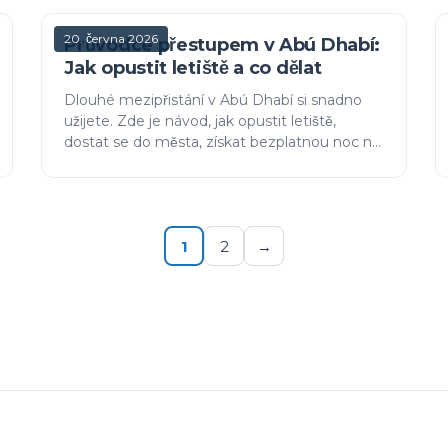
20. června 2026
Průvodce přestupem v Abú Dhabí:
Jak opustit letiště a co dělat
Dlouhé mezipřistání v Abú Dhabí si snadno
užijete. Zde je návod, jak opustit letiště,
dostat se do města, získat bezplatnou noc na
stopoveru od Etihad Airways a co s časem
dělat.
1
2
→