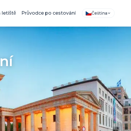
letiště
Průvodce po cestování
Čeština
ní