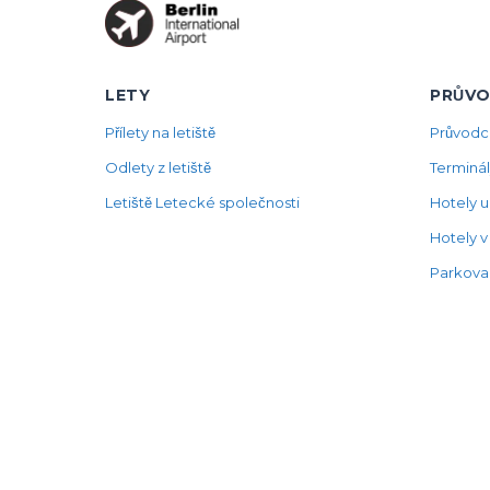
LETY
PRŮVO
Přílety na letiště
Průvodce
Odlety z letiště
Terminál
Letiště Letecké společnosti
Hotely u 
Hotely v 
Parkovac