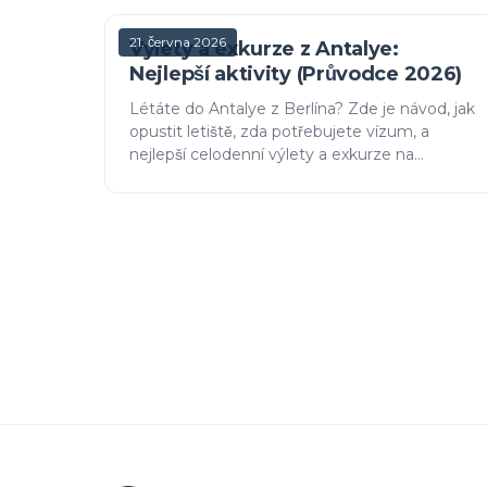
21. června 2026
Výlety a exkurze z Antalye:
Nejlepší aktivity (Průvodce 2026)
Létáte do Antalye z Berlína? Zde je návod, jak
opustit letiště, zda potřebujete vízum, a
nejlepší celodenní výlety a exkurze na
Tyrkysovém pobřeží – od raftingu v kaňonu až
po den na katamaránu.