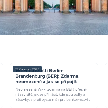
15. července 2026
Wi-Fi na letišti Berlín-
Brandenburg (BER): Zdarma,
neomezeně a jak se připojit
Neomezená Wi-Fi zdarma na BER: přesný
název sítě, jak se přihlásit, kde jsou pulty a
zásuvky, a proč byste měli pro bankovnictví
používat VPN.