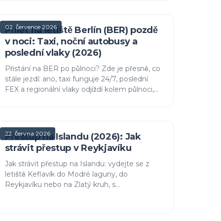
uvnitř Terminálu 1 zůstává ve vnitř…
02. července 2026
Přílet na letiště Berlín (BER) pozdě
v noci: Taxi, noční autobusy a
poslední vlaky (2026)
Přistání na BER po půlnoci? Zde je přesně, co
stále jezdí: ano, taxi funguje 24/7, poslední
FEX a regionální vlaky odjíždí kolem půlnoci,
S-Bahn jezdí celou noc pouze o víkendech a
noční autobusy pokr…
22. června 2026
Přestup na Islandu (2026): Jak
strávit přestup v Reykjavíku
Jak strávit přestup na Islandu: vydejte se z
letiště Keflavík do Modré laguny, do
Reykjavíku nebo na Zlatý kruh, s
transferovými časy, myšlenkou bezplatného
přestupu, vízami a praktickými tipy.