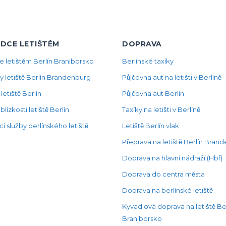
DCE LETIŠTĚM
DOPRAVA
 letištěm Berlín Braniborsko
Berlínské taxíky
y letiště Berlín Brandenburg
Půjčovna aut na letišti v Berlíně
letiště Berlín
Půjčovna aut Berlín
blízkosti letiště Berlín
Taxíky na letišti v Berlíně
í služby berlínského letiště
Letiště Berlín vlak
Přeprava na letiště Berlín Bran
Doprava na hlavní nádraží (Hbf)
Doprava do centra města
Doprava na berlínské letiště
Kyvadlová doprava na letiště Be
Braniborsko