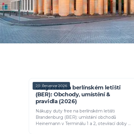
20. července 2026
Duty Free na berlínském letišti
(BER): Obchody, umístění &
pravidla (2026)
Nákupy duty free na berlínském letišti
Brandenburg (BER): umístění obchodů
Heinemann v Terminálu 1 a 2, otevírací doby a
klíčové pravidlo – skutečné duty free pouze u