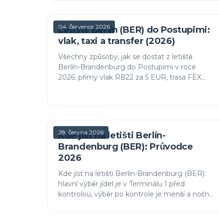
letů opouštějících EU.
04. července 2026
Letiště Berlín (BER) do Postupimi:
vlak, taxi a transfer (2026)
Všechny způsoby, jak se dostat z letiště
Berlín-Brandenburg do Postupimi v roce
2026: přímý vlak RB22 za 5 EUR, trasa FEX
přes Berlín, taxi a transfery za pevnou cenu, s
reálnými časy a cenami.
28. června 2026
Kde jíst na letišti Berlín-
Brandenburg (BER): Průvodce
2026
Kde jíst na letišti Berlín-Brandenburg (BER):
hlavní výběr jídel je v Terminálu 1 před
kontrolou, výběr po kontrole je menší a noční
možnosti jsou omezené. Co najdete podle
oblastí, s tipy pro rozpoče…