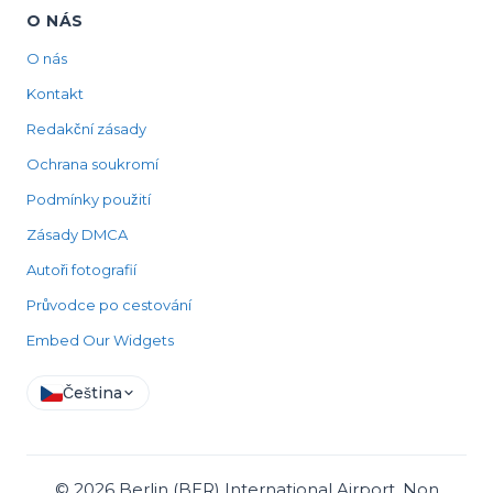
O NÁS
O nás
Kontakt
Redakční zásady
Ochrana soukromí
Podmínky použití
Zásady DMCA
Autoři fotografií
Průvodce po cestování
Embed Our Widgets
Čeština
©
2026
Berlin (BER) International Airport, Non