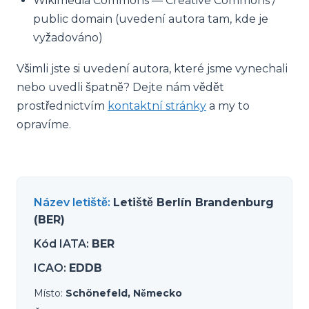
Wikimedia Commons — Creative Commons /
public domain (uvedení autora tam, kde je
vyžadováno)
Všimli jste si uvedení autora, které jsme vynechali
nebo uvedli špatně? Dejte nám vědět
prostřednictvím
kontaktní stránky
a my to
opravíme.
Název letiště
:
Letiště Berlín Brandenburg
(BER)
Kód IATA
:
BER
ICAO
:
EDDB
Místo
:
Schönefeld, Německo