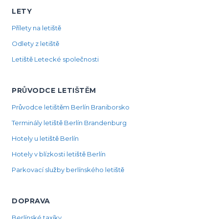
LETY
Přílety na letiště
Odlety z letiště
Letiště Letecké společnosti
PRŮVODCE LETIŠTĚM
Průvodce letištěm Berlín Braniborsko
Terminály letiště Berlín Brandenburg
Hotely u letiště Berlín
Hotely v blízkosti letiště Berlín
Parkovací služby berlínského letiště
DOPRAVA
Berlínské taxíky