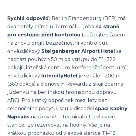
Rychlá odpověď:
Berlín Brandenburg (BER) má
dva hotely přímo u Terminálu 1, oba
na straně
pro cestující před kontrolou
(počítejte s časem
na znovu projít bezpečnostní kontrolou).
4hvězdičkový
Steigenberger Airport Hotel
se
nachází pouhých 50 m od vstupu do T1 (322
pokojů, lázeňské centrum, konferenční centrum);
3hvězdičkový
IntercityHotel
je vzdálen 200 m
(360 pokojů a členové H Rewards získají zdarma
jízdenku na berlínskou hromadnou dopravu
ABC). Pro krátký odpočinek mezi lety bez
celonočního pobytu jsou k dispozici
spací kabiny
Napcabs
na úrovni U1 Terminálu 1 u vlakové
stanice, lze rezervovat na hodiny. Vše je na
krátkou procházku od vlakové stanice T1–T2.