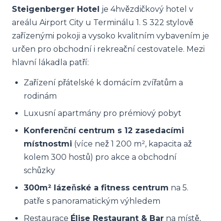
Steigenberger Hotel
je 4hvězdičkový hotel v
areálu Airport City u Terminálu 1. S 322 stylově
zařízenými pokoji a vysoko kvalitním vybavením je
určen pro obchodní i rekreační cestovatele. Mezi
hlavní lákadla patří:
Zařízení přátelské k domácím zvířatům a
rodinám
Luxusní apartmány pro prémiový pobyt
Konferenční centrum s 12 zasedacími
místnostmi
(více než 1 200 m², kapacita až
kolem 300 hostů) pro akce a obchodní
schůzky
300m² lázeňské a fitness centrum
na 5.
patře s panoramatickým výhledem
Restaurace
Élise Restaurant & Bar
na místě,