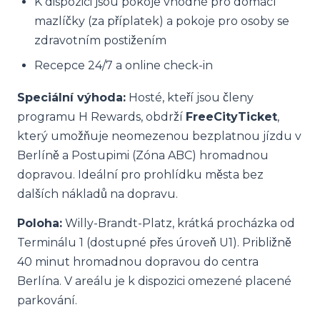
K dispozici jsou pokoje vhodné pro domácí
mazlíčky (za příplatek) a pokoje pro osoby se
zdravotním postižením
Recepce 24/7 a online check-in
Speciální výhoda:
Hosté, kteří jsou členy
programu H Rewards, obdrží
FreeCityTicket
,
který umožňuje neomezenou bezplatnou jízdu v
Berlíně a Postupimi (Zóna ABC) hromadnou
dopravou. Ideální pro prohlídku města bez
dalších nákladů na dopravu.
Poloha:
Willy-Brandt-Platz, krátká procházka od
Terminálu 1 (dostupné přes úroveň U1). Približně
40 minut hromadnou dopravou do centra
Berlína. V areálu je k dispozici omezené placené
parkování.