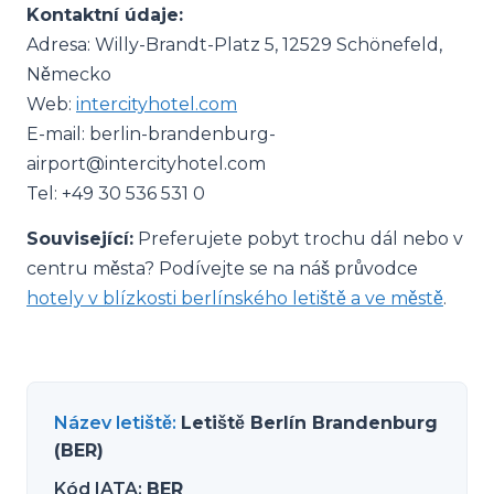
Kontaktní údaje:
Adresa: Willy-Brandt-Platz 5, 12529 Schönefeld,
Německo
Web:
intercityhotel.com
E-mail:
berlin-brandenburg-
airport@intercityhotel.com
Tel: +49 30 536 531 0
Související:
Preferujete pobyt trochu dál nebo v
centru města? Podívejte se na náš průvodce
hotely v blízkosti berlínského letiště a ve městě
.
Název letiště
:
Letiště Berlín Brandenburg
(BER)
Kód IATA
:
BER