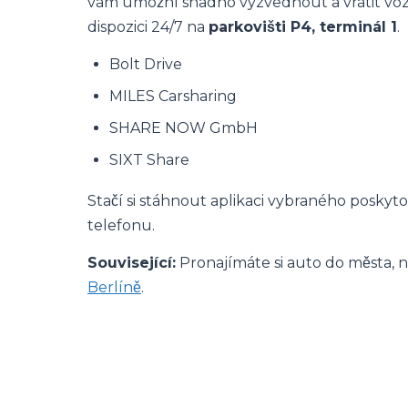
vám umožní snadno vyzvednout a vrátit vozid
dispozici 24/7 na
parkovišti P4, terminál 1
.
Bolt Drive
MILES Carsharing
SHARE NOW GmbH
SIXT Share
Stačí si stáhnout aplikaci vybraného poskytov
telefonu.
Související:
Pronajímáte si auto do města, ni
Berlíně
.