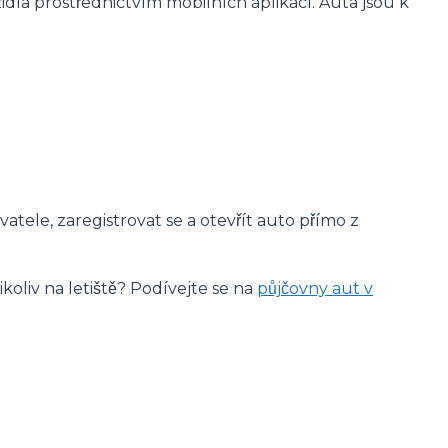
la prostřednictvím mobilních aplikací. Auta jsou k
atele, zaregistrovat se a otevřít auto přímo z
koliv na letiště? Podívejte se na
půjčovny aut v