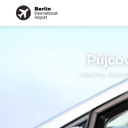
Půjčov
Všechny dostup