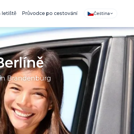
letiště
Průvodce po cestování
Čeština
Berlíně
lín Brandenburg