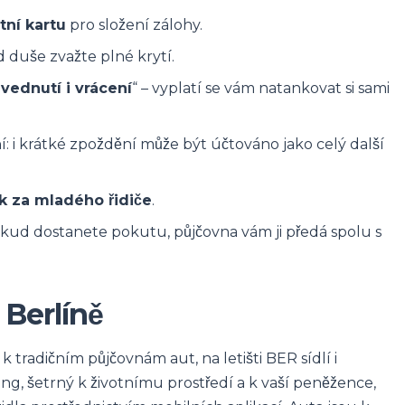
tní kartu
pro složení zálohy.
d duše zvažte plné krytí.
zvednutí i vrácení
“ – vyplatí se vám natankovat si sami
í: i krátké zpoždění může být účtováno jako celý další
ek za mladého řidiče
.
kud dostanete pokutu, půjčovna vám ji předá spolu s
 Berlíně
k tradičním půjčovnám aut, na letišti BER sídlí i
ring, šetrný k životnímu prostředí a k vaší peněžence,