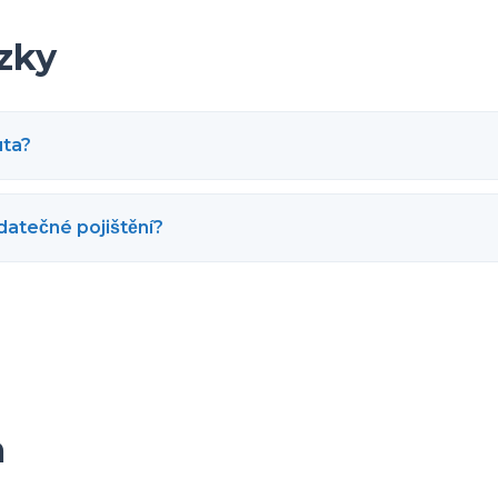
zky
uta?
datečné pojištění?
m