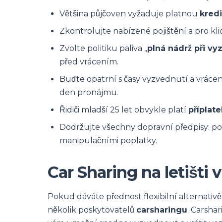
Většina půjčoven vyžaduje platnou
kredi
Zkontrolujte nabízené pojištění a pro kli
Zvolte politiku paliva „
plná nádrž při vy
před vrácením.
Buďte opatrní s časy vyzvednutí a vrácen
den pronájmu.
Řidiči mladší 25 let obvykle platí
příplat
Dodržujte všechny dopravní předpisy: po
manipulačními poplatky.
Car Sharing na letišti v
Pokud dáváte přednost flexibilní alternativě 
několik poskytovatelů
carsharingu
. Carsha