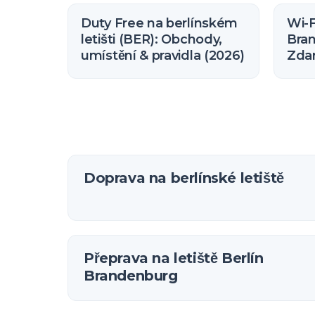
Duty Free na berlínském
Wi-Fi
letišti (BER): Obchody,
Bra
umístění & pravidla (2026)
Zda
jak s
Doprava na berlínské letiště
Přeprava na letiště Berlín
Brandenburg