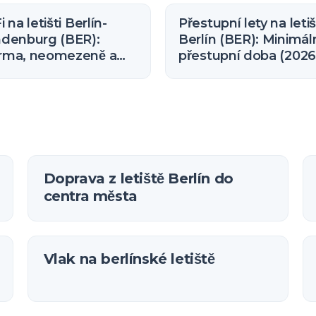
 na letišti Berlín-
Přestupní lety na letiš
ndenburg (BER):
Berlín (BER): Minimál
rma, neomezeně a
přestupní doba (2026
e připojit
Doprava z letiště Berlín do
centra města
Vlak na berlínské letiště