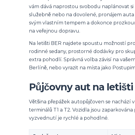
vám dává naprostou svobodu naplánovat si ce
služebně nebo na dovolené, pronájem auta v 
svým vlastním tempem a dokonce prozkoumat
na veřejnou dopravu.
Na letišti BER najdete spoustu možností pr
rodinné sedany, prostorné dodávky pro skupi
extra pohodlí. Správná volba závisí na vaše
Berlíně, nebo vyrazit na místa jako Postupi
Půjčovny aut na letišt
Většina přepážek autopůjčoven se nachází v
terminálů T1 a T2. Vozidla jsou zaparkována
vyzvednutí je rychlé a pohodlné.