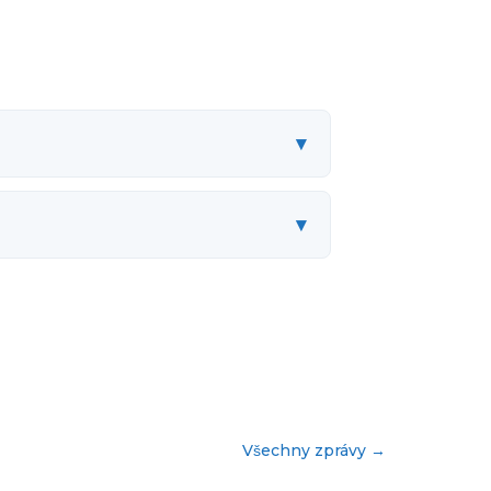
▾
▾
Všechny zprávy
→