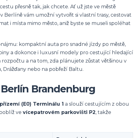
stu přesně tak, jak chcete. Ať už jste ve městě
Berlíně vám umožní vytvořit si vlastní trasy, cestovat
 i místa mimo město, aniž byste se museli spoléhat
onájmu: kompaktní auta pro snadné jízdy po městě,
ny a dokonce i luxusní modely pro cestující hledající
m rozpočtu a na tom, zda plánujete zůstat většinou v
m, Drážďany nebo na pobřeží Baltu.
i Berlín Brandenburg
přízemí (E0) Terminálu 1
a slouží cestujícím z obou
 poblíž ve
vícepatrovém parkovišti P2
, takže