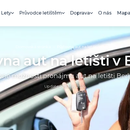
Lety
Průvodce letištěm
Doprava
O nás
Mapa 
Domovská stránka
»
Půjčovna aut na letišti v Berlíně
na aut na letišti v 
né možnosti pronájmu aut na letišti Ber
Updated
28 May 2026