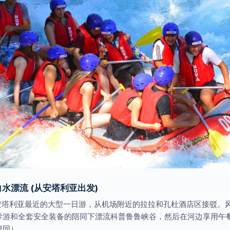
水漂流 (从安塔利亚出发)
 距离安塔利亚最近的大型一日游，从机场附近的拉拉和孔杜酒店区接驳
导游和全套安全装备的陪同下漂流科普鲁鲁峡谷，然后在河边享用午餐。
陪同）。