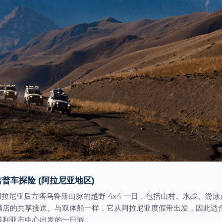
普车探险 (阿拉尼亚地区)
 深入阿拉尼亚后方塔乌鲁斯山脉的越野 4x4 一日，包括山村、水战、游
酒店的共享接送。与双体船一样，它从阿拉尼亚度假带出发，因此适
塔利亚市中心出发的一日游。