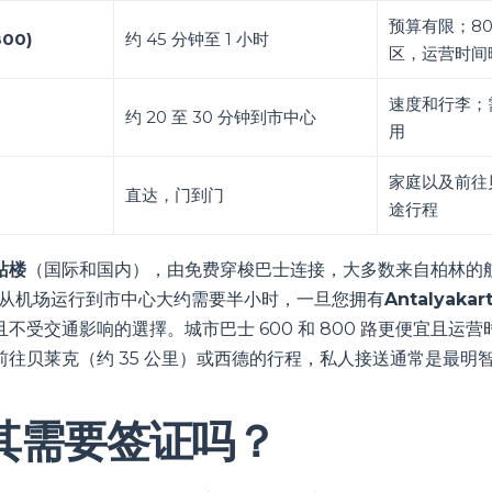
预算有限；80
800)
约 45 分钟至 1 小时
区，运营时间
速度和行李；
约 20 至 30 分钟到市中心
用
家庭以及前往
直达，门到门
途行程
站楼
（国际和国内），由免费穿梭巴士连接，大多数来自柏林的
从机场运行到市中心大约需要半小时，一旦您拥有
Antalyakar
不受交通影响的選擇。城市巴士 600 和 800 路更便宜且运
前往贝莱克（约 35 公里）或西德的行程，私人接送通常是最明
其需要签证吗？