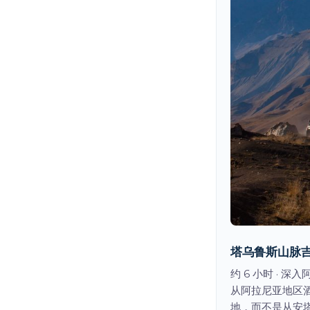
塔乌鲁斯山脉吉
约 6 小时 ·
从阿拉尼亚地区
地，而不是从安