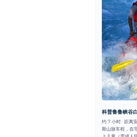
科普鲁鲁峡谷白
约 7 小时 ·
斯山脉车程，在
上儿童（需成人