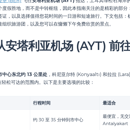
堡 (BER)
飞往
安塔利亚机场 (AYT)
抵达，土耳其绿松石海岸
个度假胜地，而不是中转枢纽，因此本指南关注的是精彩的部分
签证，以及选择值得您花时间的一日游和短途旅行。下文包括：
佳组织旅游团，以及您可以在慵懒下午免费欣赏的景点。
安塔利亚机场 (AYT) 前
市中心东北约 13 公里处
，科尼亚尔特 (Konyaaltı) 和拉拉 (L
假带均在轻松可达的范围内。以下是主要选项的比较：
行程时间
最适合
最便宜，无交
约 30 至 35 分钟到市中心
Antalyakart