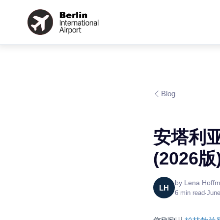
Blog
安塔利
(2026版
by
Lena Hoff
LH
6
min read
•
June