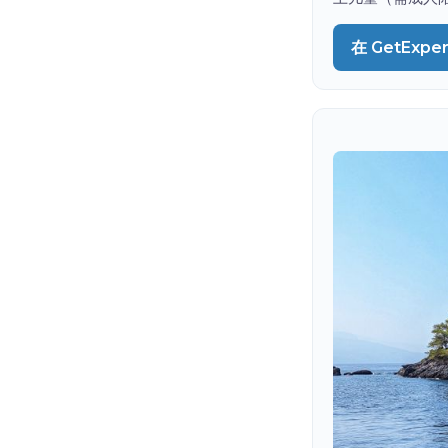
在 GetExpe