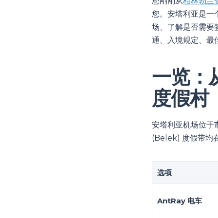
您刚刚从
柏林勃兰登
您。安塔利亚是一
场、了解是否需要
通、入境规定、最
一览：从
度假村
安塔利亚机场位于
(Belek) 度
选项
AntRay 电车