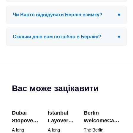
▾
Чи Варто відвідувати Берлін взимку?
▾
Скільки днів вам потрібно в Берліні?
Вас може зацікавити
Dubai
Istanbul
Berlin
Stopover
Layover
WelcomeCard:
Guide:
Guide:
Is It Worth It?
A long
A long
The Berlin