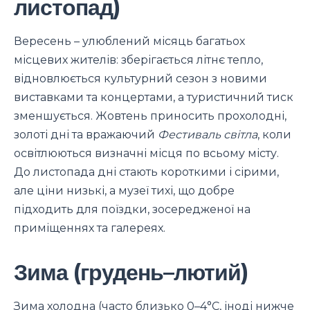
листопад)
Вересень – улюблений місяць багатьох
місцевих жителів: зберігається літнє тепло,
відновлюється культурний сезон з новими
виставками та концертами, а туристичний тиск
зменшується. Жовтень приносить прохолодні,
золоті дні та вражаючий
Фестиваль світла
, коли
освітлюються визначні місця по всьому місту.
До листопада дні стають короткими і сірими,
але ціни низькі, а музеї тихі, що добре
підходить для поїздки, зосередженої на
приміщеннях та галереях.
Зима (грудень–лютий)
Зима холодна (часто близько 0–4°C, іноді нижче