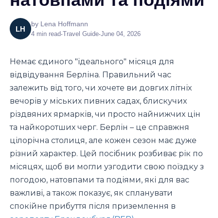
by
Lena Hoffmann
LH
4
min read
•
Travel Guide
•
June 04, 2026
Немає єдиного "ідеального" місяця для
відвідування Берліна. Правильний час
залежить від того, чи хочете ви довгих літніх
вечорів у міських пивних садах, блискучих
різдвяних ярмарків, чи просто найнижчих цін
та найкоротших черг. Берлін – це справжня
цілорічна столиця, але кожен сезон має дуже
різний характер. Цей посібник розбиває рік по
місяцях, щоб ви могли узгодити свою поїздку з
погодою, натовпами та подіями, які для вас
важливі, а також показує, як спланувати
спокійне прибуття після приземлення в