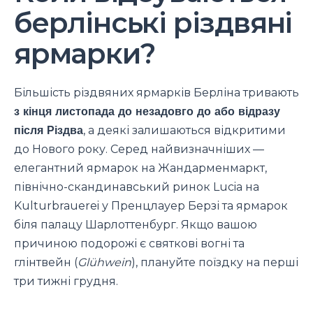
берлінські різдвяні
ярмарки?
Більшість різдвяних ярмарків Берліна тривають
з кінця листопада до незадовго до або відразу
після Різдва
, а деякі залишаються відкритими
до Нового року. Серед найвизначніших —
елегантний ярмарок на Жандарменмаркт,
північно-скандинавський ринок Lucia на
Kulturbrauerei у Пренцлауер Берзі та ярмарок
біля палацу Шарлоттенбург. Якщо вашою
причиною подорожі є святкові вогні та
глінтвейн (
Glühwein
), плануйте поїздку на перші
три тижні грудня.