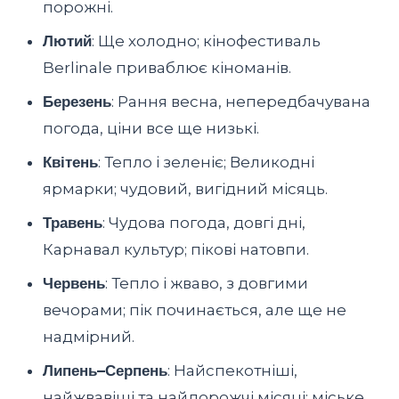
порожні.
Лютий
: Ще холодно; кінофестиваль
Berlinale приваблює кіноманів.
Березень
: Рання весна, непередбачувана
погода, ціни все ще низькі.
Квітень
: Тепло і зеленіє; Великодні
ярмарки; чудовий, вигідний місяць.
Травень
: Чудова погода, довгі дні,
Карнавал культур; пікові натовпи.
Червень
: Тепло і жваво, з довгими
вечорами; пік починається, але ще не
надмірний.
Липень–Серпень
: Найспекотніші,
найжвавіші та найдорожчі місяці; міське