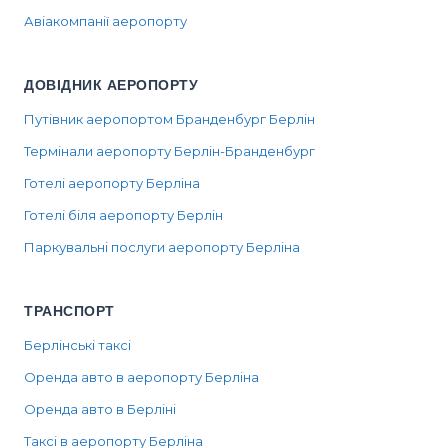
Авіакомпанії аеропорту
ДОВІДНИК АЕРОПОРТУ
Путівник аеропортом Бранденбург Берлін
Термінали аеропорту Берлін-Бранденбург
Готелі аеропорту Берліна
Готелі біля аеропорту Берлін
Паркувальні послуги аеропорту Берліна
ТРАНСПОРТ
Берлінські таксі
Оренда авто в аеропорту Берліна
Оренда авто в Берліні
Таксі в аеропорту Берліна