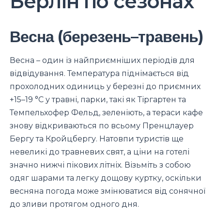
Берлін по сезонах
Весна (березень–травень)
Весна – один із найприємніших періодів для
відвідування. Температура піднімається від
прохолодних одиниць у березні до приємних
+15–19 °C у травні, парки, такі як Тіргартен та
Темпельхофер Фельд, зеленіють, а тераси кафе
знову відкриваються по всьому Пренцлауер
Бергу та Кройцбергу. Натовпи туристів ще
невеликі до травневих свят, а ціни на готелі
значно нижчі пікових літніх. Візьміть з собою
одяг шарами та легку дощову куртку, оскільки
весняна погода може змінюватися від сонячної
до зливи протягом одного дня.