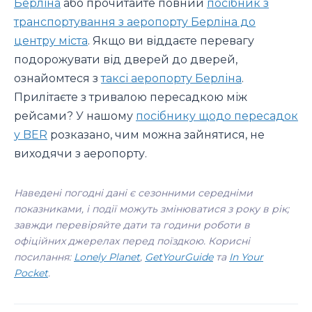
Берліна
або прочитайте повний
посібник з
транспортування з аеропорту Берліна до
центру міста
. Якщо ви віддаєте перевагу
подорожувати від дверей до дверей,
ознайомтеся з
таксі аеропорту Берліна
.
Прилітаєте з тривалою пересадкою між
рейсами? У нашому
посібнику щодо пересадок
у BER
розказано, чим можна зайнятися, не
виходячи з аеропорту.
Наведені погодні дані є сезонними середніми
показниками, і події можуть змінюватися з року в рік;
завжди перевіряйте дати та години роботи в
офіційних джерелах перед поїздкою. Корисні
посилання:
Lonely Planet
,
GetYourGuide
та
In Your
Pocket
.