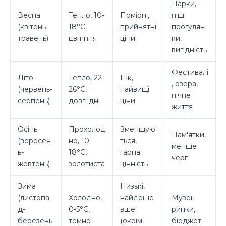
Парки,
Весна
Тепло, 10-
Помірні,
піші
(квітень-
18°C,
прийнятні
прогулян
травень)
цвітіння
ціни
ки,
вигідність
Фестивалі
Літо
Тепло, 22-
Пік,
, озера,
(червень-
26°C,
найвищі
нічне
серпень)
довгі дні
ціни
життя
Осінь
Прохолод
Зменшую
Пам'ятки,
(вересен
но, 10-
ться,
менше
ь-
18°C,
гарна
черг
жовтень)
золотиста
цінність
Зима
Низькі,
(листопа
Холодно,
найдеше
Музеї,
д-
0-5°C,
вше
ринки,
березень
темно
(окрім
бюджет