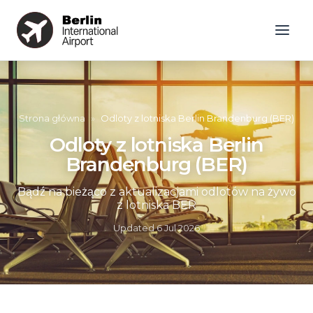
Strona główna
»
Odloty z lotniska Berlin Brandenburg (BER)
Odloty z lotniska Berlin
Brandenburg (BER)
Bądź na bieżąco z aktualizacjami odlotów na żywo
z lotniska BER
Updated
6 Jul 2026