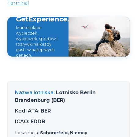
Terminal
GetExperience.com
Marketplace
wycieczek,
wycieczek, sportów i
rozrywki na każdy
gust i w najlepszych
cenach.
Nazwa lotniska
:
Lotnisko Berlin
Brandenburg (BER)
Kod IATA
:
BER
ICAO
:
EDDB
Lokalizacja
:
Schönefeld, Niemcy