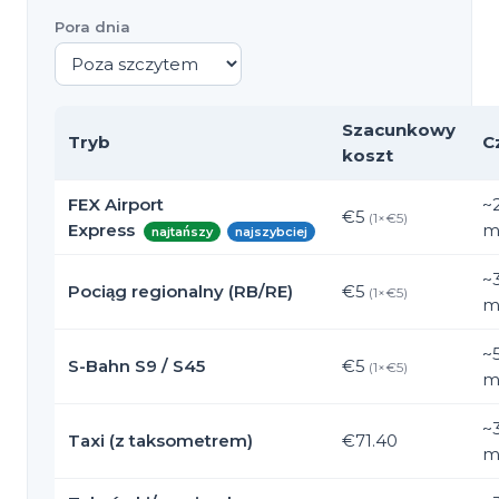
Pora dnia
Szacunkowy
Tryb
C
koszt
FEX Airport
~
€5
(
1
×€
5
)
Express
m
najtańszy
najszybciej
~
Pociąg regionalny (RB/RE)
€5
(
1
×€
5
)
m
~
S-Bahn S9 / S45
€5
(
1
×€
5
)
m
~
Taxi (z taksometrem)
€71.40
m