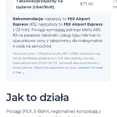
Taksówki/przejazdy na
~
€71.40
żądanie (Uber/Bolt)
m
Rekomendacja:
najtańszy to
FEX Airport
Express
(€5); najszybszy to
FEX Airport Express
(~23 min). Pociągi wymagają jednego biletu ABC
€5 na pasażera; taksówki i usługi typu ride-hail to
szacunkowe ceny z taksometru dla maksymalnie
4 osób na samochód.
Szacunki tylko · Oficjalna taryfa ABC (VBB); taksówka wg
taryfy berlińskiej (podstawa 4.3 €, bez dopłaty nocnej).
Zaktualizowano 2026-06-03. Sprawdź aktualne stawki u
przewoźnika.
Want this calculator on your website? Embed
it free →
Jak to działa
Pociągi (FEX, S-Bahn, regionalne) korzystają z