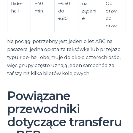
Ride-
~40
~€60
na
Od
hail
min
do
żądani
drzwi
€80
e
do
drzwi
Na pociągi potrzebny jest jeden bilet ABC na
pasażera; jedna opłata za taksówkę lub przejazd
typu ride-hail obejmuje do około czterech osób,
więc grupy często uznają jeden samochód za
tańszy niż kilka biletów kolejowych.
Powiązane
przewodniki
dotyczące transferu