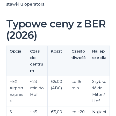
stawki u operatora.
Typowe ceny z BER
(2026)
Opcja
Czas
Koszt
Często
Najlep
do
tliwość
sze dla
centru
m
FEX
~23
€5,00
co 15
Szybko
Airport
min do
(ABC)
min
ść do
Expres
Hbf
Mitte /
s
Hbf
S-
~45
€5,00
co ~20
Najtani