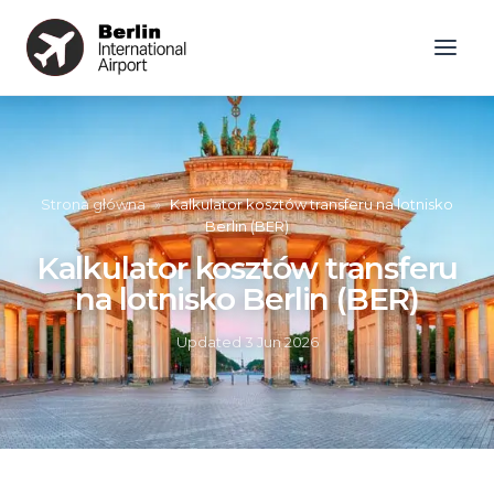
Strona główna
»
Kalkulator kosztów transferu na lotnisko
Berlin (BER)
Kalkulator kosztów transferu
na lotnisko Berlin (BER)
Updated
3 Jun 2026