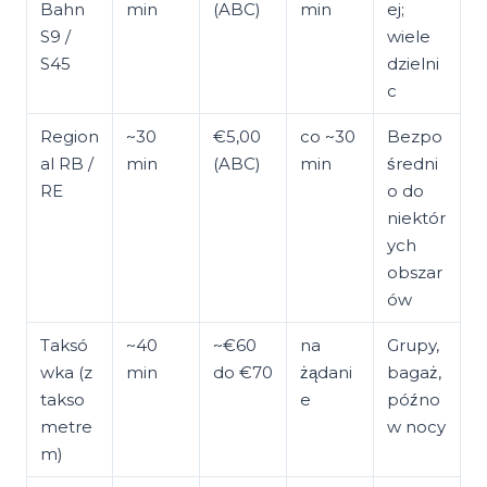
Bahn
min
(ABC)
min
ej;
S9 /
wiele
S45
dzielni
c
Region
~30
€5,00
co ~30
Bezpo
al RB /
min
(ABC)
min
średni
RE
o do
niektór
ych
obszar
ów
Taksó
~40
~€60
na
Grupy,
wka (z
min
do €70
żądani
bagaż,
takso
e
późno
metre
w nocy
m)