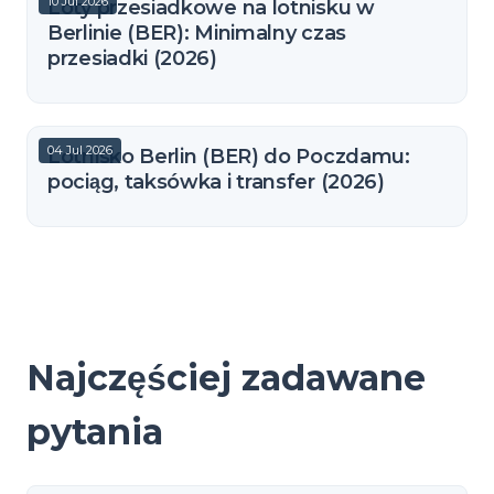
10 Jul 2026
Loty przesiadkowe na lotnisku w
Berlinie (BER): Minimalny czas
przesiadki (2026)
04 Jul 2026
Lotnisko Berlin (BER) do Poczdamu:
pociąg, taksówka i transfer (2026)
Najczęściej zadawane
pytania