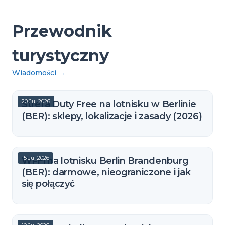
Przewodnik
turystyczny
Wiadomości
→
20 Jul 2026
Strefa Duty Free na lotnisku w Berlinie
(BER): sklepy, lokalizacje i zasady (2026)
15 Jul 2026
Wi-Fi na lotnisku Berlin Brandenburg
(BER): darmowe, nieograniczone i jak
się połączyć