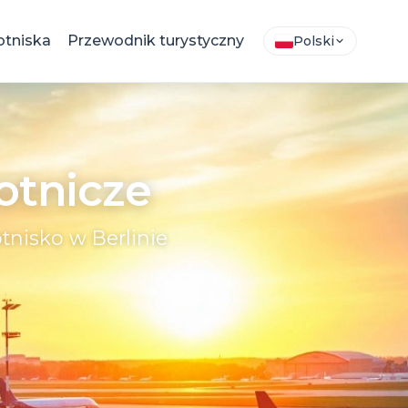
otniska
Przewodnik turystyczny
Polski
lotnicze
lotnisko w Berlinie