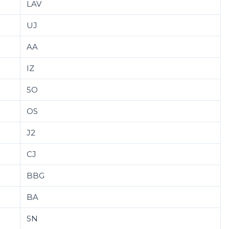
LAV
UJ
AA
IZ
5O
OS
J2
CJ
BBG
BA
SN