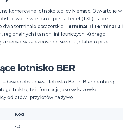
yne komercyjne lotnisko stolicy Niemiec. Otwarto je w
 obsługiwane wcześniej przez Tegel (TXL) i stare
e dwa terminale pasażerskie,
Terminal 1
i
Terminal 2
, i
egionalnych i tanich linii lotniczych. Którego
ię zmieniać w zależności od sezonu, dlatego przed
jące lotnisko BER
niedawno obsługiwali lotnisko Berlin Brandenburg.
 dlatego traktuj tę informację jako wskazówkę i
blicy odlotów i przylotów na żywo.
Kod
A3