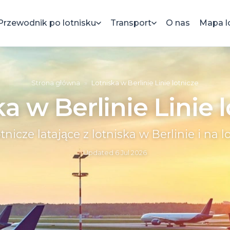
Przewodnik po lotnisku
Transport
O nas
Mapa l
Strona główna
»
Lotniska w Berlinie Linie lotnicze
a w Berlinie Linie 
tnicze latające z lotniska w Berlinie i na 
Updated
6 Jul 2026