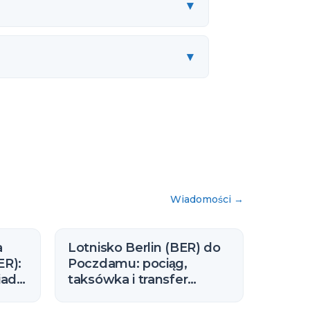
▾
▾
Wiadomości
→
a
Lotnisko Berlin (BER) do
ER):
Poczdamu: pociąg,
iadki
taksówka i transfer
(2026)