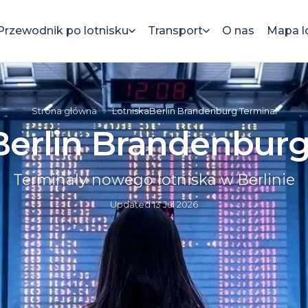
Przewodnik po lotnisku
Transport
O nas
Mapa l
Strona główna
»
LotniskaBerlin Brandenburg Terminal
Berlin Brandenburg
Terminaly nowego lotniska w Berlinie
Updated
13 Jul 2026