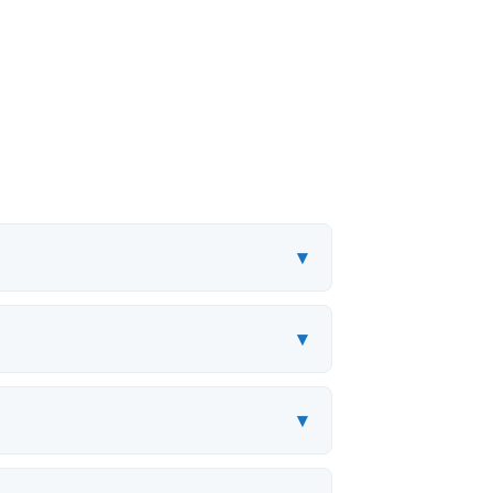
▾
▾
▾