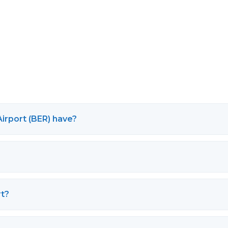
irport (BER) have?
rt?