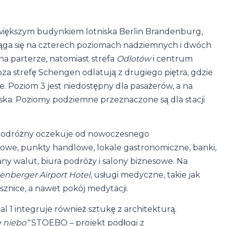
jwiększym budynkiem lotniska Berlin Brandenburg,
iąga się na czterech poziomach nadziemnych i dwóch
na parterze, natomiast strefa
Odlotów
i centrum
oza strefę Schengen odlatują z drugiego piętra, gdzie
ie. Poziom 3 jest niedostępny dla pasażerów, a na
iska. Poziomy podziemne przeznaczone są dla stacji
o podróżny oczekuje od nowoczesnego
owe, punkty handlowe, lokale gastronomiczne, banki,
y walut, biura podróży i salony biznesowe. Na
enberger Airport Hotel
, usługi medyczne, takie jak
sznice, a nawet pokój medytacji.
l 1 integruje również sztukę z architekturą.
e niebo”
STOEBO – projekt podłogi z