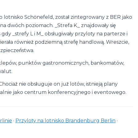
o lotnisko Schönefeld, został zintegrowany z BER jako
ref na dwóch poziomach. _Strefa K_ znajdowały się
dy _strefy L i M_ obsługiwały przyloty na parterze i
wierała również podziemną strefę handlową. Wreszcie,
ezpieczeństwa.
 sklepów, punktów gastronomicznych, bankomatów,
alut.
Chociaż nie obsługuje on już lotów, istnieją plany
alnie jako centrum konferencyjnego i eventowego.
rlinie
·
Przyloty na lotnisko Brandenburg Berlin
·