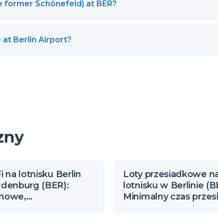
e former Schönefeld) at BER?
at Berlin Airport?
zny
i na lotnisku Berlin
Loty przesiadkowe n
ndenburg (BER):
lotnisku w Berlinie (B
mowe,
Minimalny czas przes
graniczone i jak się
(2026)