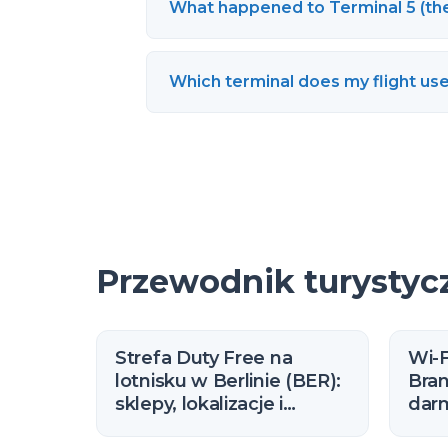
What happened to Terminal 5 (th
Which terminal does my flight use 
Przewodnik turystyc
Strefa Duty Free na
Wi-F
lotnisku w Berlinie (BER):
Bra
sklepy, lokalizacje i
dar
zasady (2026)
nieo