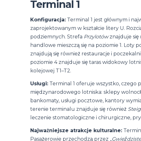
Terminal 1
Konfiguracja:
Terminal 1 jest głównym i na
zaprojektowanym w kształcie litery U. Rozc
podziemnych. Strefa
Przylotów
znajduje się 
handlowe mieszczą się na poziomie 1. Loty p
znajdują się również restauracje i poczekaln
poziomie 4 znajduje się taras widokowy lotn
kolejowej T1–T2.
Usługi:
Terminal 1 oferuje wszystko, czeg
międzynarodowego lotniska: sklepy wolnocł
bankomaty, usługi pocztowe, kantory wymian
terenie terminalu znajduje się również
Steig
leczenie stomatologiczne i chirurgiczne, pry
Najważniejsze atrakcje kulturalne:
Termina
Pasażerowie przechodzą przez
„Gwieździst