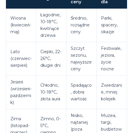
ceny
dla
Łagodnie,
Wiosna
Średnio,
Parki,
10-18°C,
(kwiecień-
rozsądne
spacery,
kwitnące
maj)
ceny
okazje
drzewa
Szczyt
Festiwale,
Lato
Ciepło, 22-
sezonu,
jeziora,
(czerwiec-
26°C,
najwyższe
życie
sierpień)
długie dni
ceny
nocne
Jesień
Chłodno,
Spadająco
Zwiedzani
(wrzesień-
10-18°C,
, dobra
e, mniej
październi
złota aura
wartość
kolejek
k)
Nisko,
Muzea,
Zima
Zimno, 0-
najtaniej
targi,
(listopad-
5°C,
(poza
budżetow
marzec)
ciemno