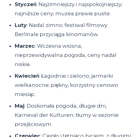
Styczeń
: Najzimniejszy i najspokojniejszy;
najniższe ceny; muzea prawie puste.
Luty
: Nadal zimno; festiwal filmowy
Berlinale przyciąga kinomanów.
Marzec
: Wczesna wiosna,
nieprzewidywalna pogoda, ceny nadal
niskie.
Kwiecień
: Łagodnie i zielono; jarmarki
wielkanocne; piękny, korzystny cenowo
miesiąc.
Maj
: Doskonała pogoda, długie dni,
Karneval der Kulturen; tłumy w sezonie
przejściowym.
Czerwiec
: Ciepło i tętniąco życiem, z długimi