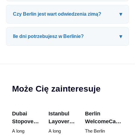
▾
Czy Berlin jest wart odwiedzenia zimą?
▾
Ile dni potrzebujesz w Berlinie?
Może Cię zainteresuje
Dubai
Istanbul
Berlin
Stopover
Layover
WelcomeCard:
Guide:
Guide:
Is It Worth It?
A long
A long
The Berlin