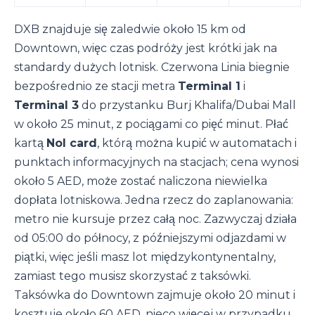
DXB znajduje się zaledwie około 15 km od
Downtown, więc czas podróży jest krótki jak na
standardy dużych lotnisk. Czerwona Linia biegnie
bezpośrednio ze stacji metra
Terminal 1
i
Terminal 3
do przystanku Burj Khalifa/Dubai Mall
w około 25 minut, z pociągami co pięć minut. Płać
kartą
Nol card
, którą można kupić w automatach i
punktach informacyjnych na stacjach; cena wynosi
około 5 AED, może zostać naliczona niewielka
dopłata lotniskowa. Jedna rzecz do zaplanowania:
metro nie kursuje przez całą noc. Zazwyczaj działa
od 05:00 do północy, z późniejszymi odjazdami w
piątki, więc jeśli masz lot międzykontynentalny,
zamiast tego musisz skorzystać z taksówki.
Taksówka do Downtown zajmuje około 20 minut i
kosztuje około 60 AED, nieco więcej w przypadku