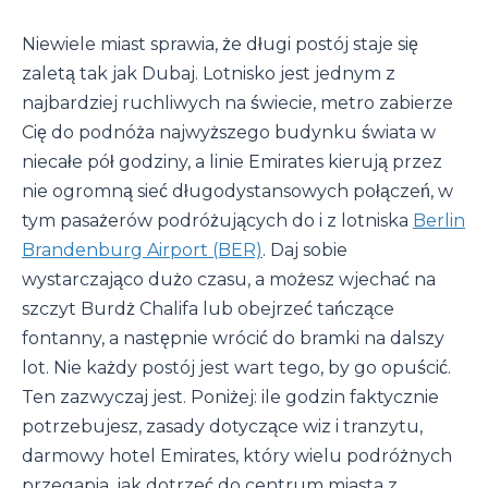
Niewiele miast sprawia, że długi postój staje się
zaletą tak jak Dubaj. Lotnisko jest jednym z
najbardziej ruchliwych na świecie, metro zabierze
Cię do podnóża najwyższego budynku świata w
niecałe pół godziny, a linie Emirates kierują przez
nie ogromną sieć długodystansowych połączeń, w
tym pasażerów podróżujących do i z lotniska
Berlin
Brandenburg Airport (BER)
. Daj sobie
wystarczająco dużo czasu, a możesz wjechać na
szczyt Burdż Chalifa lub obejrzeć tańczące
fontanny, a następnie wrócić do bramki na dalszy
lot. Nie każdy postój jest wart tego, by go opuścić.
Ten zazwyczaj jest. Poniżej: ile godzin faktycznie
potrzebujesz, zasady dotyczące wiz i tranzytu,
darmowy hotel Emirates, który wielu podróżnych
przegapia, jak dotrzeć do centrum miasta z