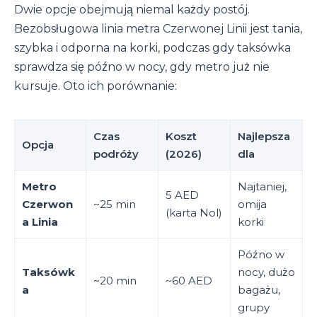
Dwie opcje obejmują niemal każdy postój.
Bezobsługowa linia metra Czerwonej Linii jest tania,
szybka i odporna na korki, podczas gdy taksówka
sprawdza się późno w nocy, gdy metro już nie
kursuje. Oto ich porównanie:
Czas
Koszt
Najlepsza
Opcja
podróży
(2026)
dla
Metro
Najtaniej,
5 AED
Czerwon
~25 min
omija
(karta Nol)
a Linia
korki
Późno w
Taksówk
nocy, dużo
~20 min
~60 AED
a
bagażu,
grupy